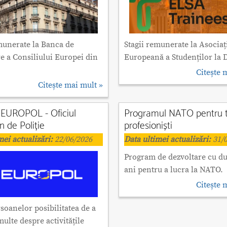
munerate la Banca de
Stagii remunerate la Asociaț
e a Consiliului Europei din
Europeană a Studenților la 
Citește 
Citește mai mult »
a EUROPOL - Oficiul
Programul NATO pentru t
 de Poliție
profesioniști
mei actualizări:
22/06/2026
Data ultimei actualizări:
31/0
Program de dezvoltare cu du
ani pentru a lucra la NATO.
Citește 
soanelor posibilitatea de a
multe despre activitățile