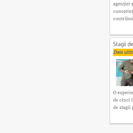
agenției 
cunoștințe
contribu
Stagii d
Data ulti
O experi
de cinci 
de stagii 