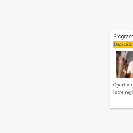
Program
Data ulti
Oportunit
între reg