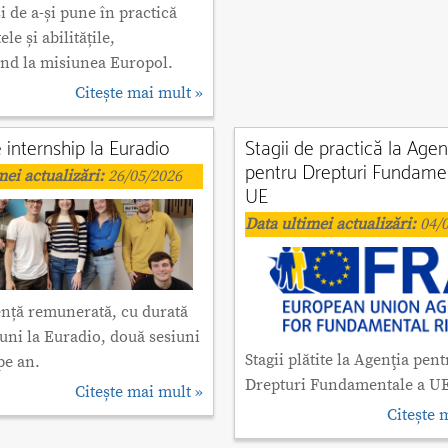
și de a-și pune în practică
le și abilitățile,
ind la misiunea Europol.
Citește mai mult »
e internship la Euradio
Stagii de practică la Agen
pentru Drepturi Fundame
mei actualizări:
26/05/2026
UE
Data ultimei actualizări:
04/0
ență remunerată, cu durată
luni la Euradio, două sesiuni
Stagii plătite la Agenţia pent
pe an.
Drepturi Fundamentale a U
Citește mai mult »
Citește 