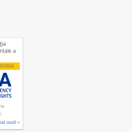
ţia
ntale a
5/2026
ru
E.
mai mult »