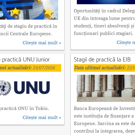
Oportunități în cadrul Delega
UE din întreaga lume pentr
studenți, tineri absolvenți și
ăţi de stagiu de practică în
funcționari publici stagiari.
ăncii Centrale Europene.
Citește 
Citește mai mult »
e practică UNU Junior
Stagii de practică la EIB
mei actualizări:
24/07/2026
Data ultimei actualizări:
22/0
 practică ONU în Tokio.
Banca Europeană de Investiț
este instituția de finanțare 
Citește mai mult »
Europene. Sarcina sa este de
contribui la integrarea, dez