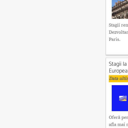
Stagii re
Dezvoltar
Paris.
Stagii l
European
Data ulti
Oferă per
afla mai 