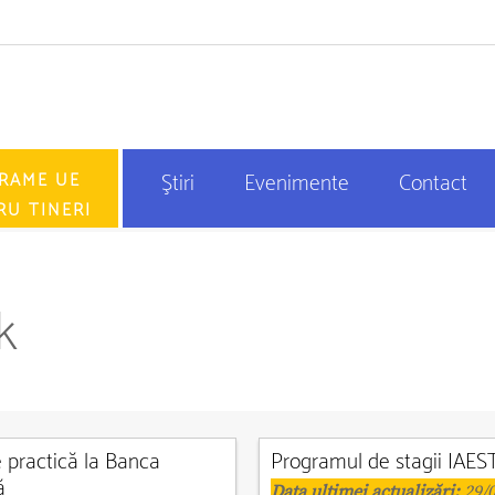
RAME UE
Ştiri
Evenimente
Contact
RU TINERI
k
e practică la Banca
Programul de stagii IAES
ă
Data ultimei actualizări:
29/0