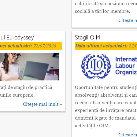
echilibrată și coeziunea ec
socială a țărilor membre.
Citește 
ul Eurodyssey
Stagii OIM
mei actualizări:
22/07/2026
Data ultimei actualizări:
22/0
ăți de stagiu de practică
Oportunitate pentru studenți
iunile europene.
absolvenți/ absolvenți și can
recent absolvenți care caută
Citește mai mult »
experiență de învățare pract
domenii legate de mandatul 
activitățile OIM.
Citește 