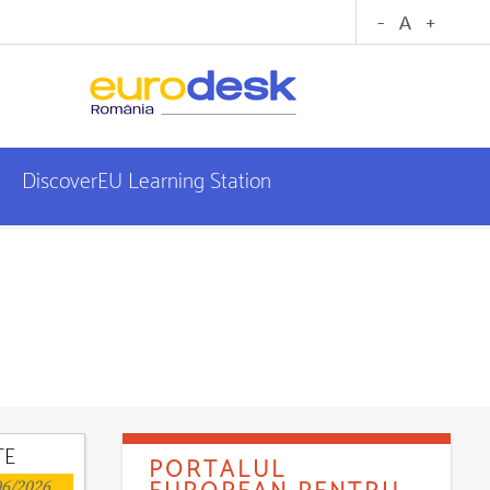
DiscoverEU Learning Station
TE
PORTALUL
6/2026