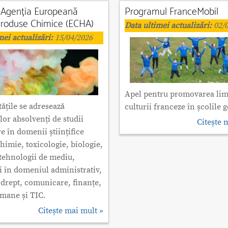
a Agenția Europeană
Programul FranceMobil
Produse Chimice (ECHA)
Data ultimei actualizări:
02/0
mei actualizări:
15/04/2026
Apel pentru promovarea limb
ățile se adresează
culturii franceze în școlile
lor absolvenți de studii
Citește 
e în domenii științifice
imie, toxicologie, biologie,
i tehnologii de mediu,
 în domeniul administrativ,
 drept, comunicare, finanțe,
umane și TIC.
Citește mai mult »