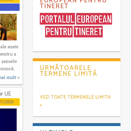
EUROPEAN PENTRU
TINERET
ale axate
pentru a
e șansele
URMĂTOARELE
e muncă.
TERMENE LIMITĂ
mai mult »
lor UE
VEZI TOATE TERMENELE LIMITA
7/2026
»