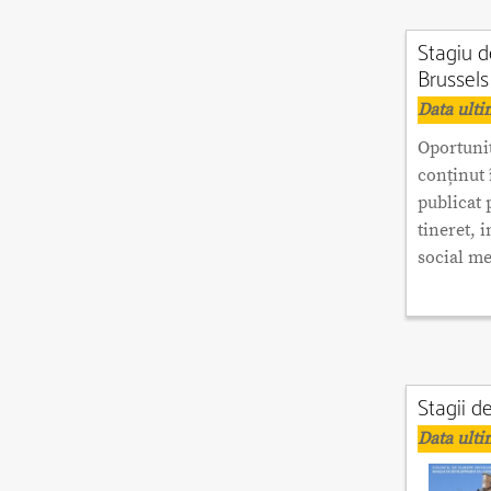
Stagiu d
Brussels
Data ulti
Oportunit
conținut 
publicat 
tineret, 
social me
Stagii d
Data ulti