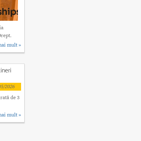
ia
Drept.
mai mult »
ineri
5/2026
rată de 3
mai mult »