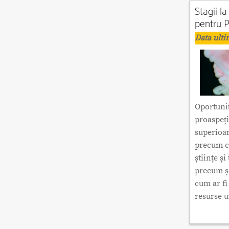
Stagii l
pentru 
Data ulti
Oportunit
proaspeți
superioar
precum ch
științe ș
precum și
cum ar fi
resurse 