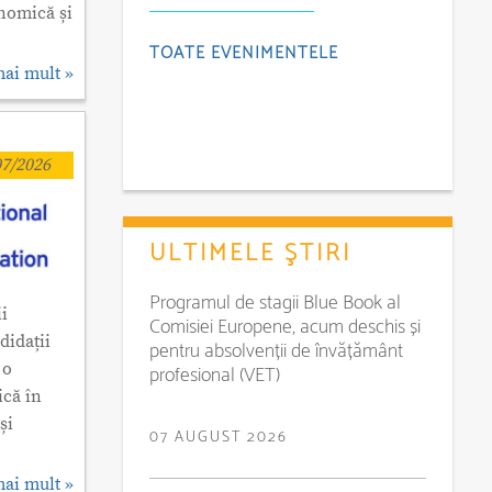
onomică și
TOATE EVENIMENTELE
mai mult »
7/2026
ULTIMELE ŞTIRI
Programul de stagii Blue Book al
i
Comisiei Europene, acum deschis și
didații
pentru absolvenții de învățământ
 o
profesional (VET)
ică în
și
07 AUGUST 2026
mai mult »