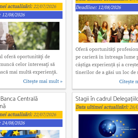
mei actualizări:
22/07/2026
Deadline: 12/08/2026
 12/08/2026
Oferă oportunități profesion
 oferă oportunităţi de
pe carieră în întreaga lume 
 muncă celor interesaţi să
câștiga experiență și a creșt
scă mai multă experienţă.
tinerilor de a găsi un loc d
Citește mai mult »
Citește 
a Banca Centrală
Stagii în cadrul Delegații
nă
Data ultimei actualizări:
26/0
mei actualizări:
22/07/2026
 24/08/2026