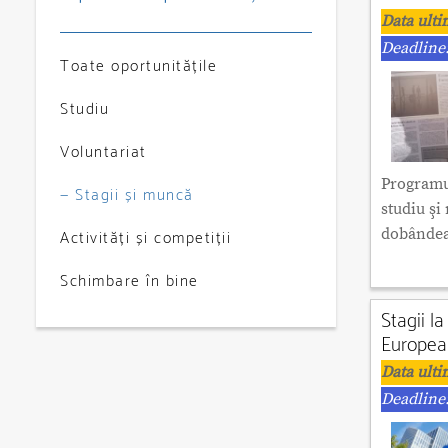
Data ulti
Deadline:
Toate oportunitățile
Studiu
Voluntariat
Programul
— Stagii și muncă
studiu şi
dobândea
Activități și competiții
Schimbare în bine
Stagii l
Europea
Data ulti
Deadline: