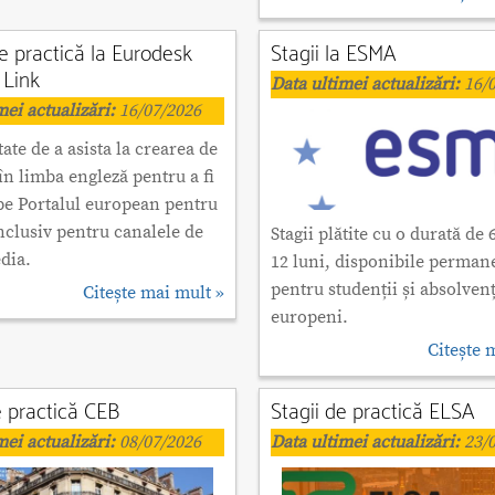
e practică la Eurodesk
Stagii la ESMA
 Link
Data ultimei actualizări:
16/0
mei actualizări:
16/07/2026
ate de a asista la crearea de
în limba engleză pentru a fi
pe Portalul european pentru
inclusiv pentru canalele de
Stagii plătite cu o durată de 
dia.
12 luni, disponibile perman
pentru studenții și absolvenț
Citește mai mult »
europeni.
Citește 
e practică CEB
Stagii de practică ELSA
mei actualizări:
08/07/2026
Data ultimei actualizări:
23/0