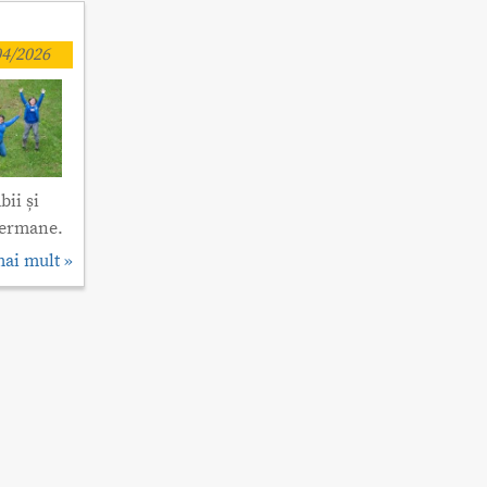
4/2026
ii și
 germane.
mai mult »