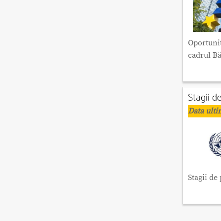
Oportunit
cadrul B
Stagii d
Data ulti
Stagii de