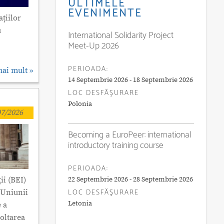
ULTIMELE
EVENIMENTE
țiilor
u
International Solidarity Project
Meet-Up 2026
PERIOADA:
mai mult »
14 Septembrie 2026 - 18 Septembrie 2026
LOC DESFĂŞURARE
Polonia
7/2026
Becoming a EuroPeer: international
introductory training course
PERIOADA:
22 Septembrie 2026 - 28 Septembrie 2026
ii (BEI)
LOC DESFĂŞURARE
a Uniunii
Letonia
 a
voltarea