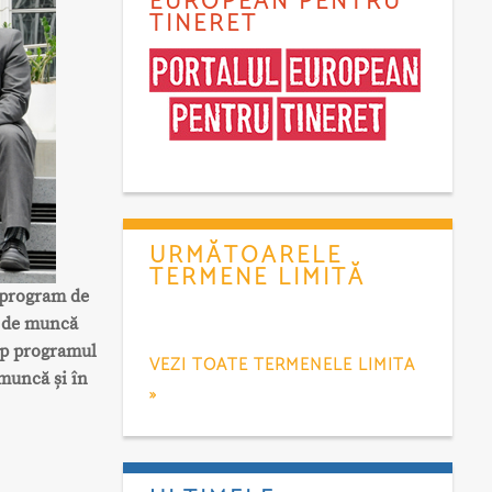
EUROPEAN PENTRU
TINERET
URMĂTOARELE
TERMENE LIMITĂ
n program de
t de muncă
ep programul
VEZI TOATE TERMENELE LIMITA
 muncă și în
»