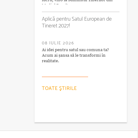
lucru, vino la Summitul Tinerilor din
Mediul Rural!
Aplică pentru Satul European de
Tineret 2027!
08 IULIE 2026
Ai idei pentru satul sau comuna ta?
Acum ai șansa să le transformi în
realitate.
TOATE ŞTIRILE