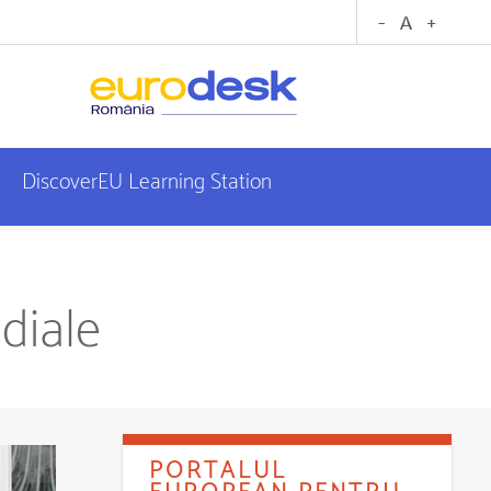
DiscoverEU Learning Station
diale
PORTALUL