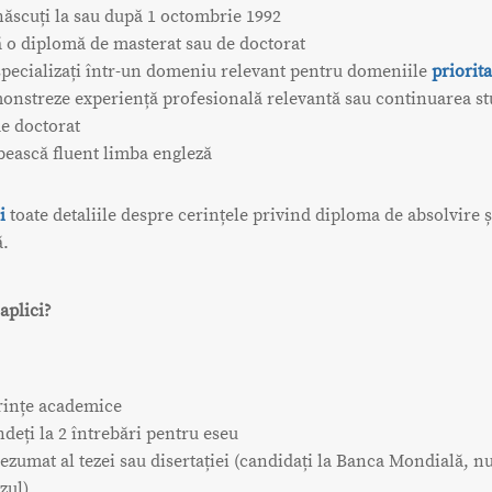
 născuți la sau după 1 octombrie 1992
ă o diplomă de masterat sau de doctorat
 specializați într-un domeniu relevant pentru domeniile
priorit
onstreze experiență profesională relevantă sau continuarea stu
de doctorat
bească fluent limba engleză
i
toate detaliile despre cerințele privind diploma de absolvire 
ă.
aplici?
ințe academice
deți la 2 întrebări pentru eseu
rezumat al tezei sau disertației (candidați la Banca Mondială, 
zul)