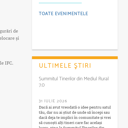
TOATE EVENIMENTELE
igurări de
elocare și
le IFC.
ULTIMELE ŞTIRI
Summitul Tinerilor din Mediul Rural
7.0
31 IULIE 2026
Dacă ai avut vreodată o idee pentru satul
tău, dar nu ai știut de unde să începi sau
dacă deja te implici în comunitate și vrei
să cunoști alți tineri care fac același