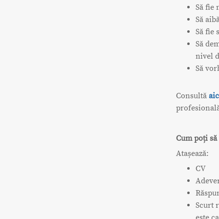
Să fie
Să aib
Să fie
Să dem
nivel 
Să vor
Consultă
aic
profesional
Cum poți să 
Atașează:
CV
Adever
Răspun
Scurt 
este ca