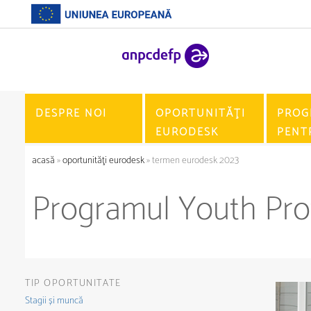
DESPRE NOI
OPORTUNITĂŢI
PROG
EURODESK
PENT
acasă
»
oportunităţi eurodesk
» termen eurodesk 2023
Programul Youth Prof
TIP OPORTUNITATE
Stagii și muncă