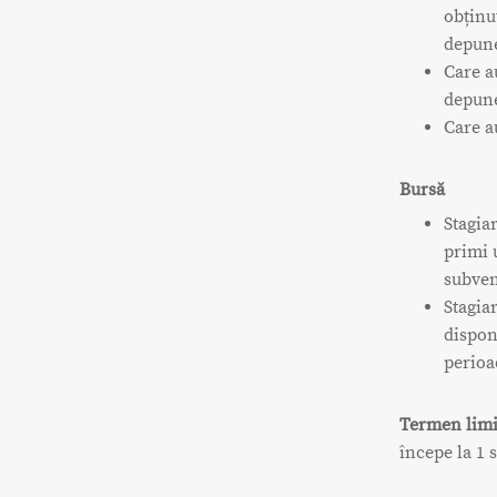
obținu
depune
Care au
depune
Care a
Bursă
Stagiar
primi 
subven
Stagia
disponi
perioa
Termen limi
începe la 1 