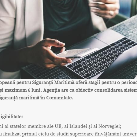
peană pentru Siguranță Maritimă oferă stagii pentru o perioad
 și maximum 6 luni. Agenția are ca obiectiv consolidarea siste
siguranță maritimă în Comunitate.
igibilitate:
ni ai statelor membre ale UE, ai Islandei și ai Norvegiei;
u finalizat primul ciclu de studii superioare (învățământ univers