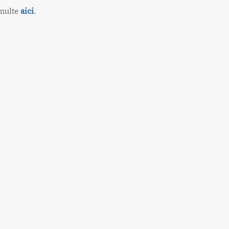
 multe
aici
.