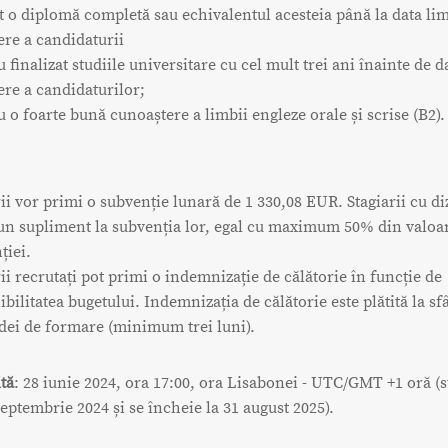
t o diplomă completă sau echivalentul acesteia până la data lim
re a candidaturii
 finalizat studiile universitare cu cel mult trei ani înainte de d
re a candidaturilor;
u o foarte bună cunoaștere a limbii engleze orale și scrise (B2).
ii vor primi o subvenție lunară de 1 330,08 EUR. Stagiarii cu diz
un supliment la subvenția lor, egal cu maximum 50% din valoa
ției.
rii recrutați pot primi o indemnizație de călătorie în funcție de
bilitatea bugetului. Indemnizația de călătorie este plătită la sfâ
dei de formare (minimum trei luni).
tă
: 28 iunie 2024, ora 17:00, ora Lisabonei - UTC/GMT +1 oră (s
septembrie 2024 și se încheie la 31 august 2025).