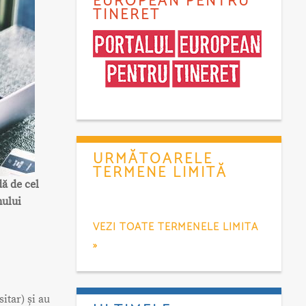
EUROPEAN PENTRU
TINERET
URMĂTOARELE
TERMENE LIMITĂ
ă de cel
mului
VEZI TOATE TERMENELE LIMITA
»
itar) și au