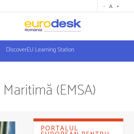
DiscoverEU Learning Station
ă Maritimă (EMSA)
PORTALUL