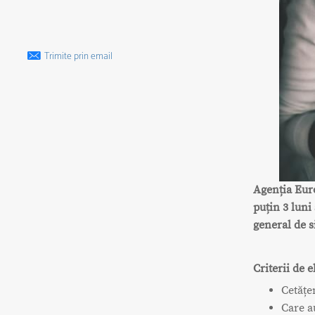
Trimite prin email
Agenția Euro
puțin 3 luni
general de 
Criterii de el
Cetățe
Care a