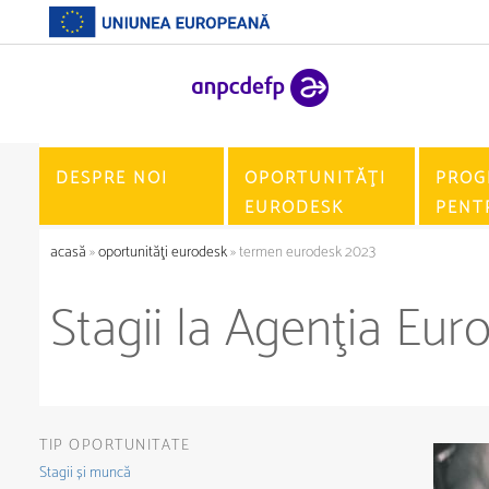
DESPRE NOI
OPORTUNITĂŢI
PROG
EURODESK
PENT
acasă
»
oportunităţi eurodesk
» termen eurodesk 2023
Stagii la Agenţia Eu
TIP OPORTUNITATE
Stagii și muncă