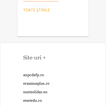
TOATE ŞTIRILE
Site-uri +
anpcdefp.ro
erasmusplus.ro
suntsolidar.eu
eea4edu.ro