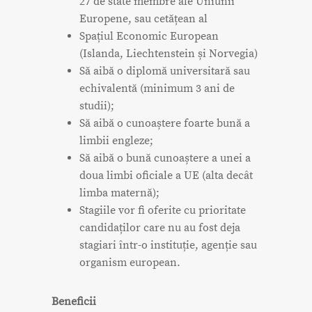
27 de state membre ale Uniunii
Europene, sau cetățean al
Spațiul Economic European
(Islanda, Liechtenstein și Norvegia)
Să aibă o diplomă universitară sau
echivalentă (minimum 3 ani de
studii);
Să aibă o cunoaștere foarte bună a
limbii engleze;
Să aibă o bună cunoaștere a unei a
doua limbi oficiale a UE (alta decât
limba maternă);
Stagiile vor fi oferite cu prioritate
candidaților care nu au fost deja
stagiari într-o instituție, agenție sau
organism european.
Beneficii