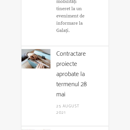
mobilități
tineret la un
eveniment de
informare la
Galați.
Contractare
proiecte
aprobate la
termenul 28
mai
25 AUGUST
2021