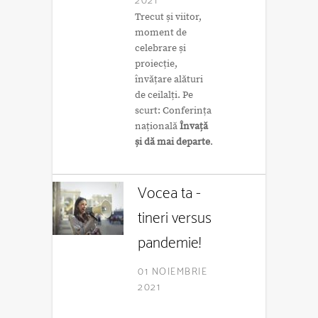
2021
Trecut și viitor,
moment de
celebrare și
proiecție,
învățare alături
de ceilalți. Pe
scurt: Conferința
națională
Învață
și dă mai departe
.
Vocea ta -
tineri versus
pandemie!
01 NOIEMBRIE
2021