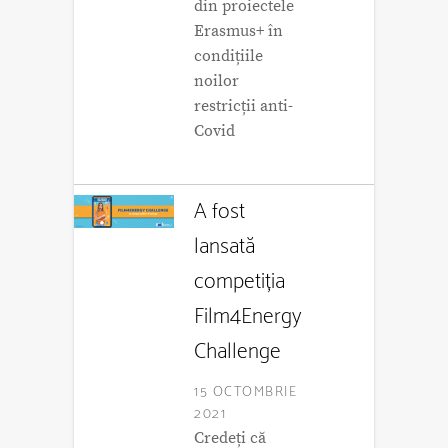
din proiectele
Erasmus+ în
condițiile
noilor
restricții anti-
Covid
A fost
lansată
competiția
Film4Energy
Challenge
15 OCTOMBRIE
2021
Credeți că