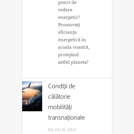
punct de
vedere
energetic?
Promovați
eficiența
energetică în
școala voastră,
protejând
astfel planeta?
Condiții de
călătorie
mobilități
transnaționale
05 IULIE 2021