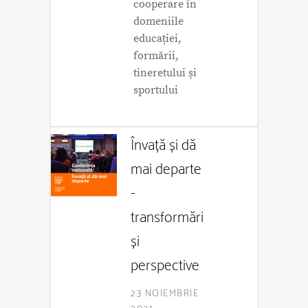
cooperare în
domeniile
educației,
formării,
tineretului și
sportului
Învață și dă
mai departe
-
transformări
și
perspective
23 NOIEMBRIE