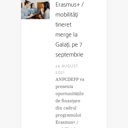
Erasmus+ /
mobilități
tineret
merge la
Galați, pe 7
septembrie
26 AUGUST
2021
ANPCDEFP va
prezenta
oportunitățile
de finanțare
din cadrul
programului
Erasmus+ /