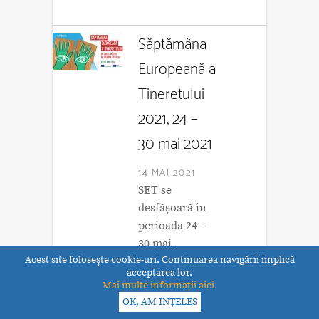
Săptămâna
Europeană a
Tineretului
2021, 24 –
30 mai 2021
14 MAI 2021
SET se
desfășoară în
perioada 24 –
30 mai.
Acest site foloseşte cookie-uri. Continuarea navigării implică
acceptarea lor.
Mai multe informații aici.
Tutoriale de
OK, AM INȚELES