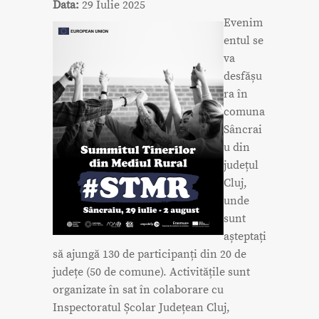
Data:
29 Iulie 2025
Evenim
entul se
va
desfășu
ra în
comuna
Sâncrai
u din
județul
Cluj,
unde
sunt
așteptați
să ajungă 130 de participanți din 20 de
județe (50 de comune). Activitățile sunt
organizate în sat în colaborare cu
Inspectoratul Școlar Județean Cluj,