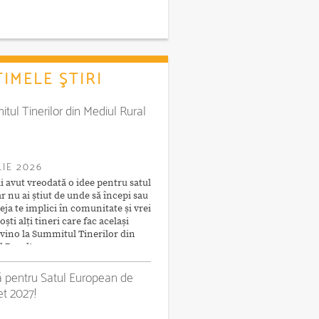
IMELE ŞTIRI
tul Tinerilor din Mediul Rural
LIE 2026
i avut vreodată o idee pentru satul
ar nu ai știut de unde să începi sau
eja te implici în comunitate și vrei
ști alți tineri care fac același
 vino la Summitul Tinerilor din
 Rural!
ă pentru Satul European de
et 2027!