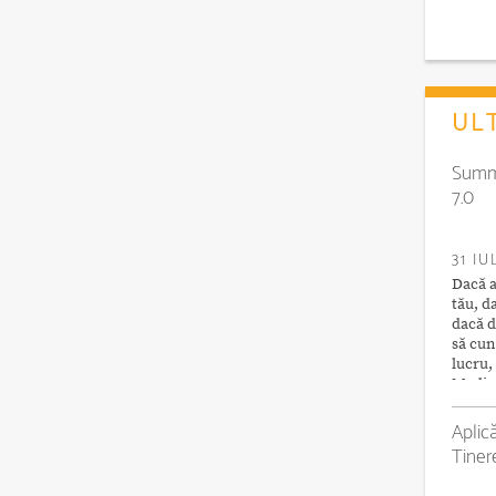
ULT
Summi
7.0
31 IU
Dacă a
tău, d
dacă d
să cuno
lucru,
Mediul
Aplic
Tiner