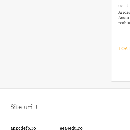
08 I
Ai ide
Acum a
realita
TOAT
Site-uri +
anpcdefp.ro
eea4edu.ro