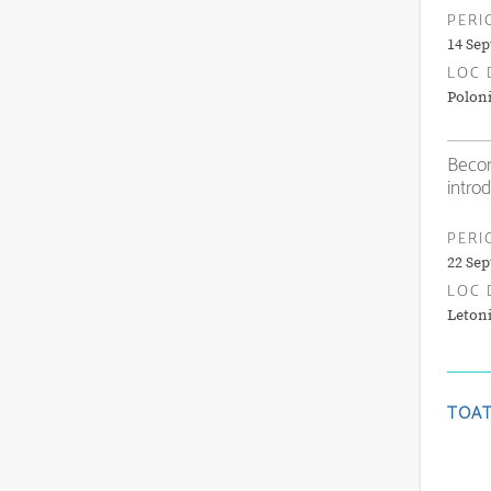
PERI
14 Sep
LOC 
Polon
Becom
intro
PERI
22 Sep
LOC 
Leton
TOAT