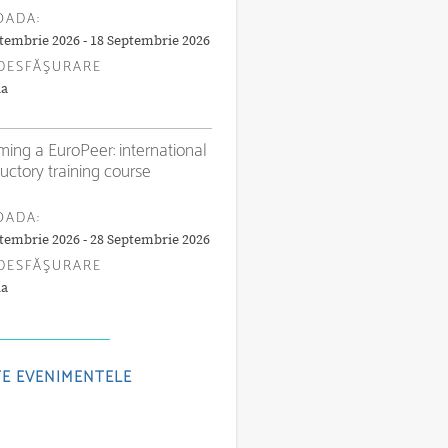
OADA:
tembrie 2026 - 18 Septembrie 2026
DESFĂŞURARE
ia
ing a EuroPeer: international
ductory training course
OADA:
tembrie 2026 - 28 Septembrie 2026
DESFĂŞURARE
ia
E EVENIMENTELE