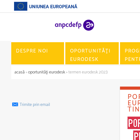
DESPRE NOI
OPORTUNITĂŢI
PROG
EURODESK
PENT
acasă
»
oportunităţi eurodesk
» termen eurodesk 2023
PO
EU
Trimite prin email
TI