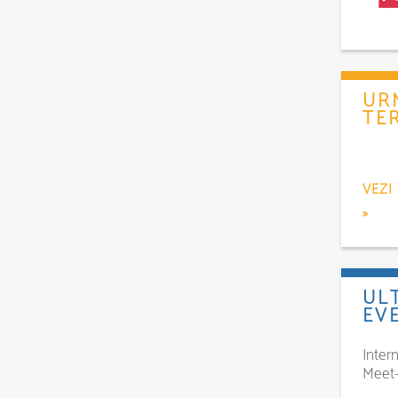
UR
TE
VEZI
»
UL
EV
Intern
Meet