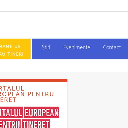
RAME UE
Ştiri
Evenimente
Contact
RU TINERI
RTALUL
ROPEAN PENTRU
NERET