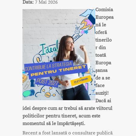
Data:
7 Mai 2026
Comisia
Europea
nă le
oferă
tinerilo
r din
toată
Europa
șansa
de a se
face
auziți!
Dacă ai
idei despre cum ar trebui să arate viitorul
politicilor pentru tineret, acum este
momentul să le împărtășești.
Recent a fost lansată o consultare publică