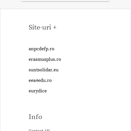
Site-uri +
anpcdefp.ro
erasmusplus.ro
suntsolidar.eu
eea4edu.ro
eurydice
Info
Contact AN