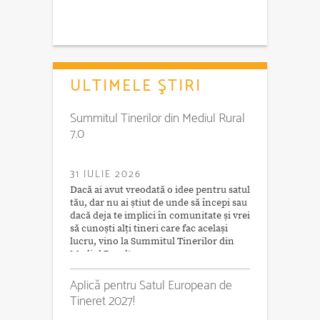
ULTIMELE ŞTIRI
Summitul Tinerilor din Mediul Rural
7.0
31 IULIE 2026
Dacă ai avut vreodată o idee pentru satul
tău, dar nu ai știut de unde să începi sau
dacă deja te implici în comunitate și vrei
să cunoști alți tineri care fac același
lucru, vino la Summitul Tinerilor din
Mediul Rural!
Aplică pentru Satul European de
Tineret 2027!