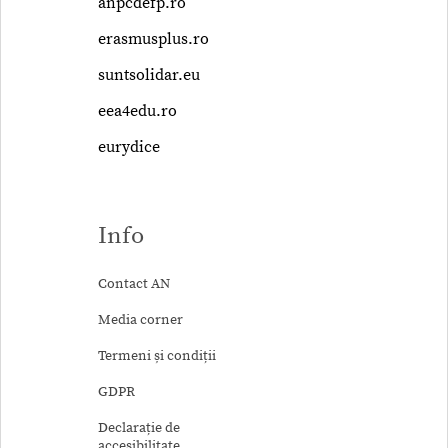
anpcdefp.ro
erasmusplus.ro
suntsolidar.eu
eea4edu.ro
eurydice
Info
Contact AN
Media corner
Termeni și condiții
GDPR
Declarație de
accesibilitate