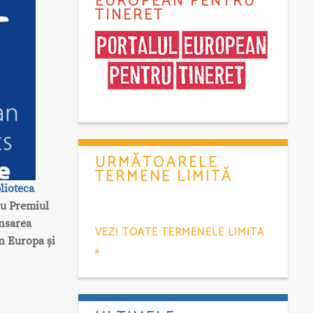
EUROPEAN PENTRU
TINERET
URMĂTOARELE
TERMENE LIMITĂ
lioteca
ru Premiul
nsarea
VEZI TOATE TERMENELE LIMITA
în Europa și
»