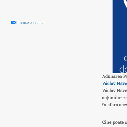
Trimite prin email
Adunarea Pa
Václav Have
Václav Have
acțiunilor r
în afara ace
Cine poate 