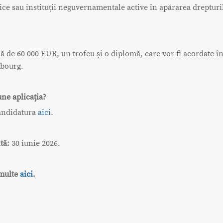
ice sau instituții neguvernamentale active în apărarea dreptur
ă de 60 000 EUR, un trofeu și o diplomă, care vor fi acordate 
sbourg.
ne aplicația?
andidatura
aici
.
tă:
30 iunie 2026.
 multe
aici
.