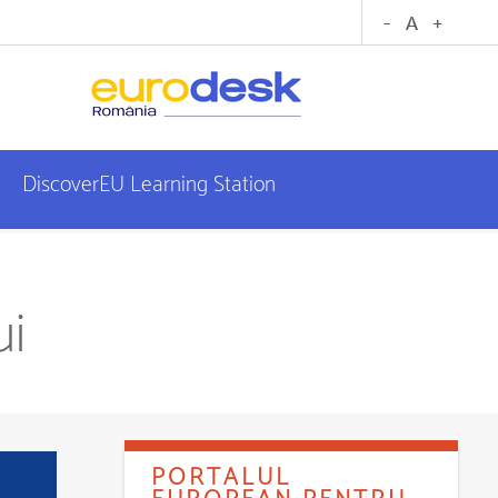
DiscoverEU Learning Station
ui
PORTALUL