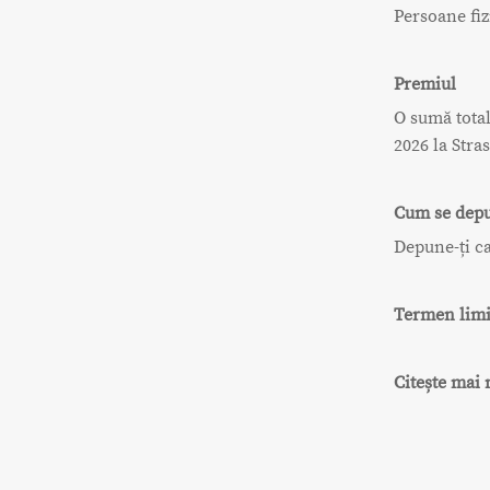
Persoane fiz
Premiul
O sumă total
2026 la Stra
Cum se depu
Depune-ți c
Termen limi
Citește mai