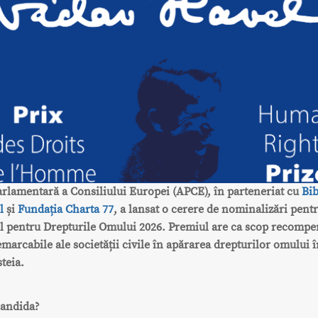
rlamentară a Consiliului Europei (APCE), în parteneriat cu
Bib
l
și
Fundația Charta 77
, a lansat o cerere de nominalizări pent
l pentru Drepturile Omului 2026. Premiul are ca scop recompe
emarcabile ale societății civile în apărarea drepturilor omului 
steia.
candida?