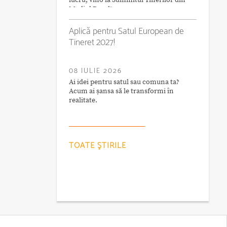
lucru, vino la Summitul Tinerilor din
Mediul Rural!
Aplică pentru Satul European de
Tineret 2027!
08 IULIE 2026
Ai idei pentru satul sau comuna ta?
Acum ai șansa să le transformi în
realitate.
TOATE ŞTIRILE