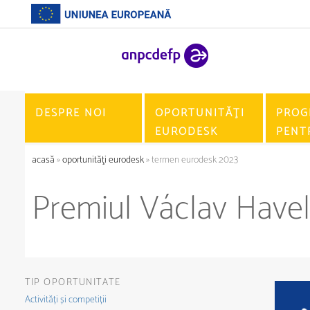
DESPRE NOI
OPORTUNITĂŢI
PROG
EURODESK
PENT
acasă
»
oportunităţi eurodesk
» termen eurodesk 2023
Premiul Václav Havel
TIP OPORTUNITATE
Activități și competiții