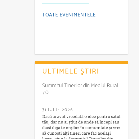
TOATE EVENIMENTELE
ULTIMELE ŞTIRI
Summitul Tinerilor din Mediul Rural
7.0
31 IULIE 2026
Dacă ai avut vreodată o idee pentru satul
tău, dar nu ai știut de unde să începi sau
dacă deja te implici în comunitate și vrei
să cunoști alți tineri care fac același