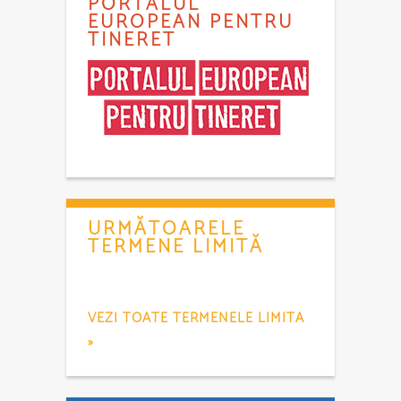
PORTALUL
EUROPEAN PENTRU
TINERET
URMĂTOARELE
TERMENE LIMITĂ
VEZI TOATE TERMENELE LIMITA
»