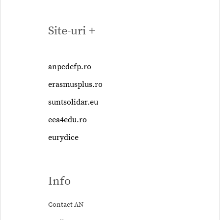
Site-uri +
anpcdefp.ro
erasmusplus.ro
suntsolidar.eu
eea4edu.ro
eurydice
Info
Contact AN