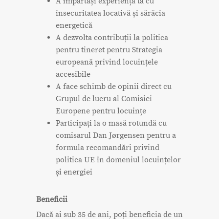
A împărtăși experiența ta cu
insecuritatea locativă și sărăcia
energetică
A dezvolta contribuții la politica
pentru tineret pentru Strategia
europeană privind locuințele
accesibile
A face schimb de opinii direct cu
Grupul de lucru al Comisiei
Europene pentru locuințe
Participați la o masă rotundă cu
comisarul Dan Jørgensen pentru a
formula recomandări privind
politica UE în domeniul locuințelor
și energiei
Beneficii
Dacă ai sub 35 de ani, poți beneficia de un