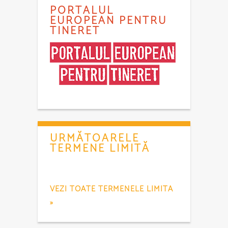
PORTALUL
EUROPEAN PENTRU
TINERET
URMĂTOARELE
TERMENE LIMITĂ
VEZI TOATE TERMENELE LIMITA
»