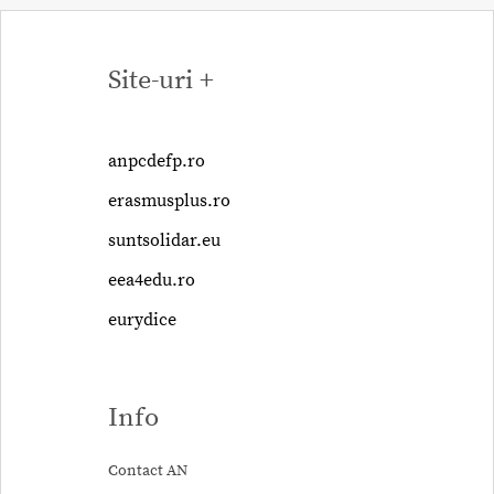
Site-uri +
anpcdefp.ro
erasmusplus.ro
suntsolidar.eu
eea4edu.ro
eurydice
Info
Contact AN