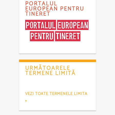
PORTALUL
EUROPEAN PENTRU
TINERET
URMĂTOARELE
TERMENE LIMITĂ
VEZI TOATE TERMENELE LIMITA
»