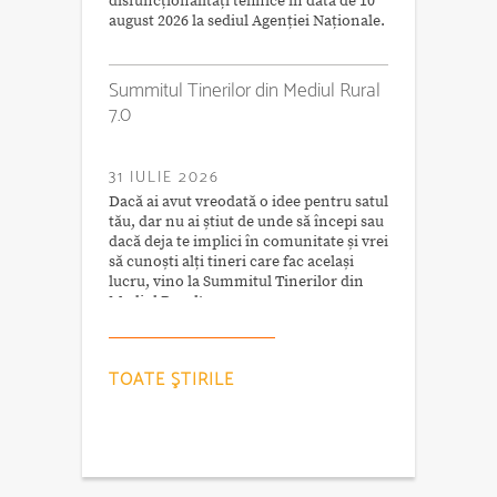
disfuncționalități tehnice în data de 10
august 2026 la sediul Agenției Naționale.
Summitul Tinerilor din Mediul Rural
7.0
31 IULIE 2026
Dacă ai avut vreodată o idee pentru satul
tău, dar nu ai știut de unde să începi sau
dacă deja te implici în comunitate și vrei
să cunoști alți tineri care fac același
lucru, vino la Summitul Tinerilor din
Mediul Rural!
TOATE ŞTIRILE