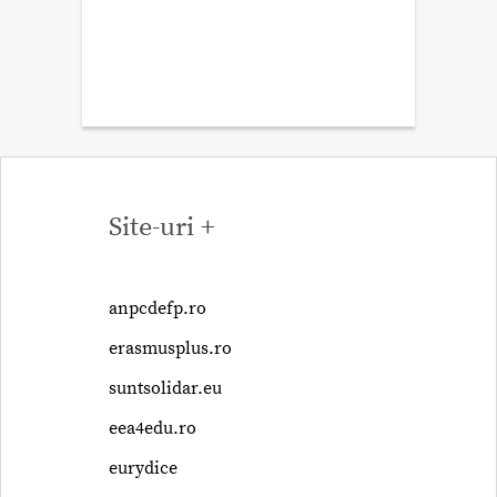
Site-uri +
anpcdefp.ro
erasmusplus.ro
suntsolidar.eu
eea4edu.ro
eurydice