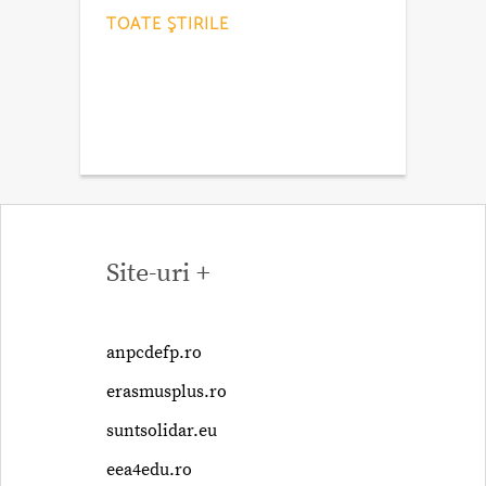
TOATE ŞTIRILE
Site-uri +
anpcdefp.ro
erasmusplus.ro
suntsolidar.eu
eea4edu.ro