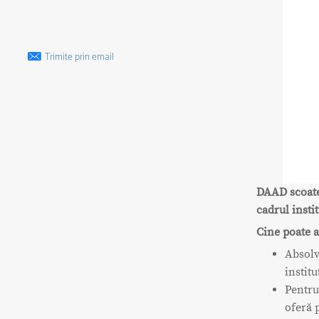
Trimite prin email
DAAD scoate
cadrul insti
Cine poate a
Absolv
instit
Pentru
oferă 