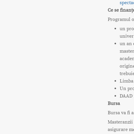
specta
Ce se finanț
Programul o
un pro
univer
un an 
master
academ
origin
trebui
Limba 
Un pro
DAAD n
Bursa
Bursa va fi 
Masteranzii 
asigurare me