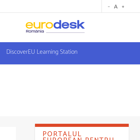
DiscoverEU Learning Station
PORTALUL