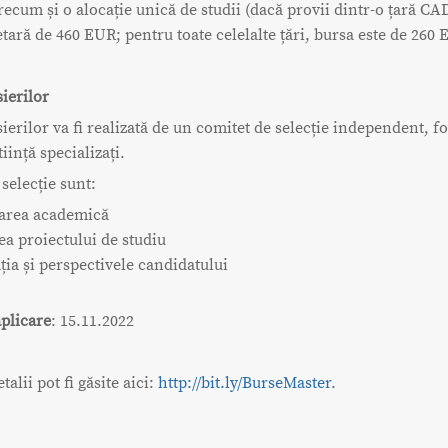
recum și o alocație unică de studii (dacă provii dintr-o țară CA
tară de 460 EUR; pentru toate celelalte țări, bursa este de 260 
sierilor
sierilor va fi realizată de un comitet de selecție independent, f
iință specializați.
 selecție sunt:
carea academică
tea proiectului de studiu
ția și perspectivele candidatului
plicare
: 15.11.2022
alii pot fi găsite aici:
http://bit.ly/BurseMaster
.