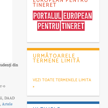
EUROPEAN PENTRU
TINERET
URMĂTOARELE
TERMENE LIMITĂ
tudenți din
VEZI TOATE TERMENELE LIMITA
»
tr-o
rii, DAAD
,
Artele