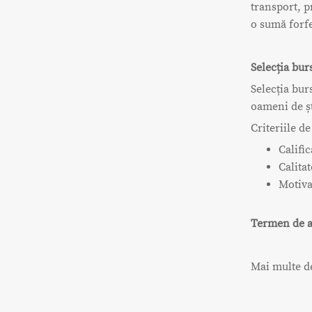
transport, p
o sumă forfe
Selecția bur
Selecția bur
oameni de șt
Criteriile de
Califi
Calita
Motiva
Termen de a
Mai multe det