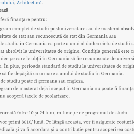
colului
,
Arhitectură
.
ează
feră finanțare pentru:
gram complet de studii postuniversitare sau de masterat absolvi
sitate de stat sau recunoscută de stat din Germania
sau
de studiu în Germania ca parte a unui al doilea ciclu de studii 
at absolvit la universitatea de origine. Condiția generală este c
ice pe care le obții în Germania să fie recunoscute de universi
e. În plus, perioada standard de studiu la universitatea de orig
e să fie depășită ca urmare a anului de studiu în Germania.
de studiu poate fi germana sau engleza.
gram de masterat deja început în Germania nu poate fi finanța
u acoperă taxele de școlarizare.
acordată între 10 și 24 luni, în funcție de programul de studiu.
vor primi 861€/ lună. Pe lângă aceasta, vor fi asigurate costuril
dicală și va fi acordară și o contribuție pentru acoperirea cost