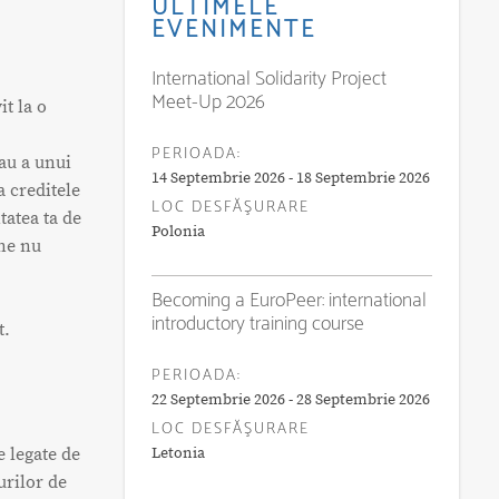
ULTIMELE
EVENIMENTE
International Solidarity Project
Meet-Up 2026
t la o
PERIOADA:
sau a unui
14 Septembrie 2026 - 18 Septembrie 2026
a creditele
LOC DESFĂŞURARE
tatea ta de
Polonia
ine nu
Becoming a EuroPeer: international
introductory training course
t.
PERIOADA:
22 Septembrie 2026 - 28 Septembrie 2026
LOC DESFĂŞURARE
e legate de
Letonia
urilor de