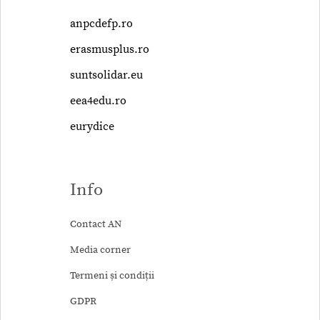
anpcdefp.ro
erasmusplus.ro
suntsolidar.eu
eea4edu.ro
eurydice
Info
Contact AN
Media corner
Termeni și condiții
GDPR