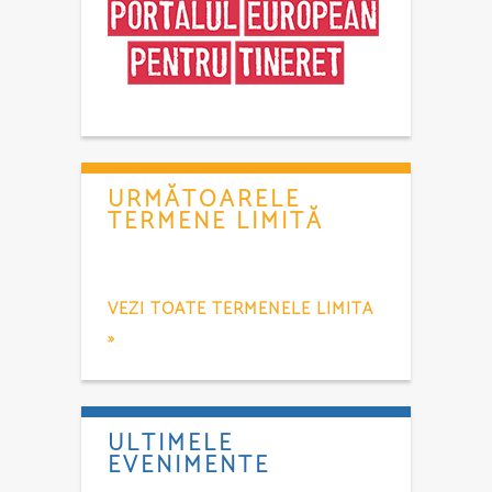
URMĂTOARELE
TERMENE LIMITĂ
VEZI TOATE TERMENELE LIMITA
»
ULTIMELE
EVENIMENTE