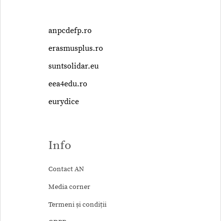
anpcdefp.ro
erasmusplus.ro
suntsolidar.eu
eea4edu.ro
eurydice
Info
Contact AN
Media corner
Termeni și condiții