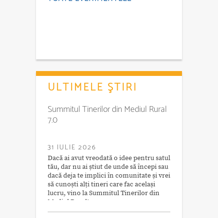
ULTIMELE ŞTIRI
Summitul Tinerilor din Mediul Rural
7.0
31 IULIE 2026
Dacă ai avut vreodată o idee pentru satul
tău, dar nu ai știut de unde să începi sau
dacă deja te implici în comunitate și vrei
să cunoști alți tineri care fac același
lucru, vino la Summitul Tinerilor din
Mediul Rural!