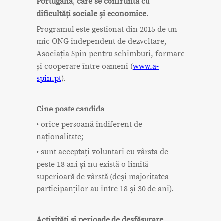
Portugalia, care se confruntă cu
dificultăți sociale și economice.
Programul este gestionat din 2015 de un
mic ONG independent de dezvoltare,
Asociația Spin pentru schimburi, formare
și cooperare între oameni (
www.a-
spin.pt
).
Cine poate candida
• orice persoană indiferent de
naționalitate;
• sunt acceptați voluntari cu vârsta de
peste 18 ani și nu există o limită
superioară de vârstă (deși majoritatea
participanților au între 18 și 30 de ani).
Activități și perioade de desfășurare