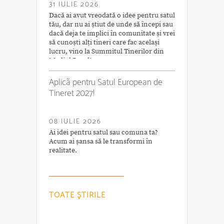
31 IULIE 2026
Dacă ai avut vreodată o idee pentru satul
tău, dar nu ai știut de unde să începi sau
dacă deja te implici în comunitate și vrei
să cunoști alți tineri care fac același
lucru, vino la Summitul Tinerilor din
Mediul Rural!
Aplică pentru Satul European de
Tineret 2027!
08 IULIE 2026
Ai idei pentru satul sau comuna ta?
Acum ai șansa să le transformi în
realitate.
TOATE ŞTIRILE