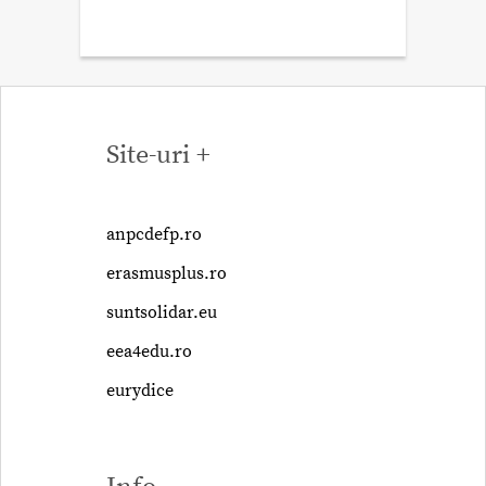
Site-uri +
anpcdefp.ro
erasmusplus.ro
suntsolidar.eu
eea4edu.ro
eurydice