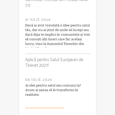
7.0
31 IULIE 2026
Dacă ai avut vreodată o idee pentru satul
tău, dar nu ai știut de unde să începi sau
dacă deja te implici în comunitate și vrei
să cunoști alți tineri care fac același
lucru, vino la Summitul Tinerilor din
Mediul Rural!
Aplică pentru Satul European de
Tineret 2027!
08 IULIE 2026
Ai idei pentru satul sau comuna ta?
Acum ai șansa să le transformi în
realitate.