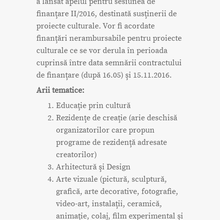
a lansat apelul pentru sesiunea de
finanţare II/2016, destinată susţinerii de
proiecte culturale. Vor fi acordate
finanţări nerambursabile pentru proiecte
culturale ce se vor derula în perioada
cuprinsă între data semnării contractului
de finanţare (după 16.05) şi 15.11.2016.
Arii tematice:
Educaţie prin cultură
Rezidenţe de creaţie (arie deschisă
organizatorilor care propun
programe de rezidenţă adresate
creatorilor)
Arhitectură şi Design
Arte vizuale (pictură, sculptură,
grafică, arte decorative, fotografie,
video-art, instalaţii, ceramică,
animaţie, colaj, film experimental şi