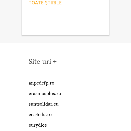
TOATE ŞTIRILE
Site-uri +
anpcdefp.ro
erasmusplus.ro
suntsolidar.eu
eea4edu.ro
eurydice