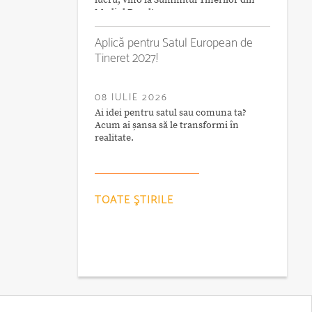
lucru, vino la Summitul Tinerilor din
Mediul Rural!
Aplică pentru Satul European de
Tineret 2027!
08 IULIE 2026
Ai idei pentru satul sau comuna ta?
Acum ai șansa să le transformi în
realitate.
TOATE ŞTIRILE