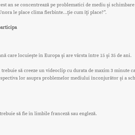
cest an se concentrează pe problematici de mediu şi schimbare
Unora le place clima fierbinte...ţie cum îţi place?”.
articipa
nă care locuieşte în Europa şi are vârsta între 15 şi 35 de ani.
i trebuie să creeze un videoclip cu durata de maxim 3 minute c
rspectiva lor asupra problemelor mediului înconjurător şi a sc
trebuie să fie în limbile franceză sau engleză.