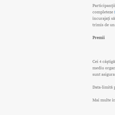
Participanţi
completeze
încurajați s
trimis de un
Premii
Cei 4 câştigă
mediu organi
sunt asigura
Data-limită 
Mai multe in