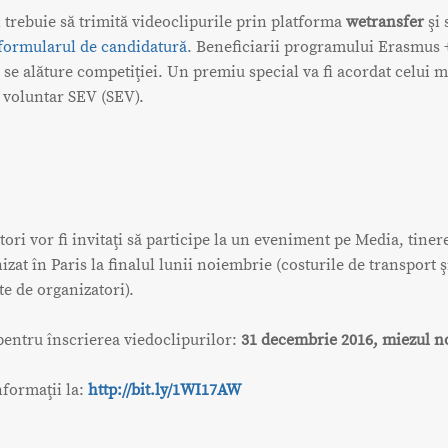
i trebuie să trimită videoclipurile prin platforma
wetransfer
şi 
formularul de candidatură
. Beneficiarii programului Erasmus 
ă se alăture competiţiei. Un premiu special va fi acordat celui 
 voluntar SEV (SEV).
tori vor fi invitaţi să participe la un eveniment pe Media, tinere
zat în Paris la finalul lunii noiembrie (costurile de transport ş
te de organizatori).
pentru înscrierea viedoclipurilor:
31 decembrie 2016, miezul n
formaţii la:
http://bit.ly/1WI17AW