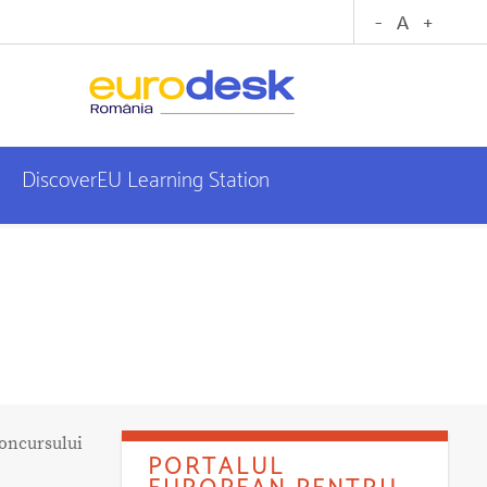
DiscoverEU Learning Station
Concursului
PORTALUL