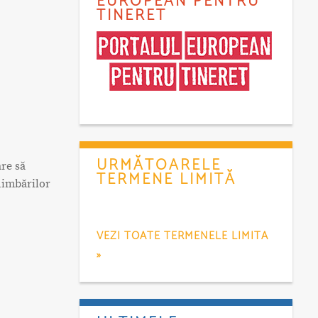
EUROPEAN PENTRU
TINERET
URMĂTOARELE
are să
TERMENE LIMITĂ
himbărilor
VEZI TOATE TERMENELE LIMITA
»