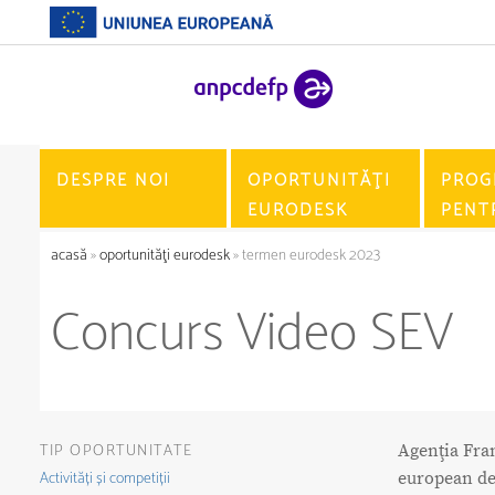
DESPRE NOI
OPORTUNITĂŢI
PROG
EURODESK
PENT
acasă
»
oportunităţi eurodesk
» termen eurodesk 2023
Concurs Video SEV
TIP OPORTUNITATE
Agenţia Fran
Activități și competiții
european de 