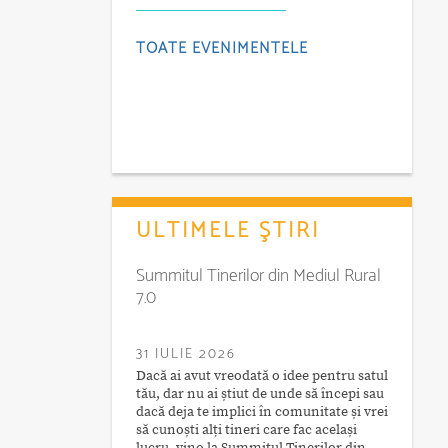
TOATE EVENIMENTELE
ULTIMELE ŞTIRI
Summitul Tinerilor din Mediul Rural
7.0
31 IULIE 2026
Dacă ai avut vreodată o idee pentru satul
tău, dar nu ai știut de unde să începi sau
dacă deja te implici în comunitate și vrei
să cunoști alți tineri care fac același