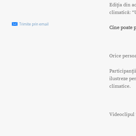
Ediţia din a
climatică: “
Trimite prin email
Cine poate p
Orice persoa
Participanţi
ilustreze pe
climatice.
Videoclipul 