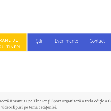
RAME UE
Ştiri
Evenimente
Contact
RU TINERI
ceză Erasmus+ pe Tineret şi Sport organizeză a treia ediţie a 
videoclipuri pe tema cetăţeniei.