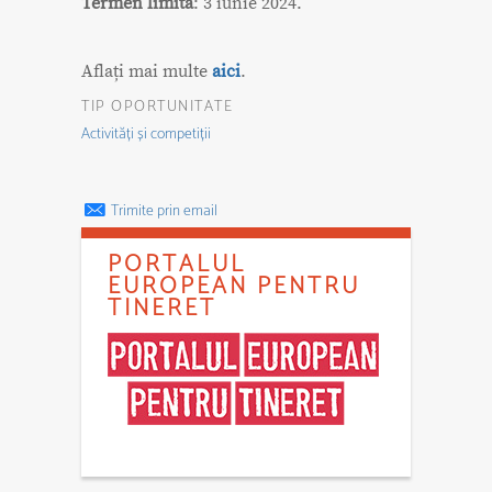
Termen limită
: 3 iunie 2024.
Aflați mai multe
aici
.
TIP OPORTUNITATE
Activități și competiții
Trimite prin email
PORTALUL
EUROPEAN PENTRU
TINERET