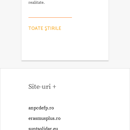
realitate.
TOATE ŞTIRILE
Site-uri +
anpcdefp.ro
erasmusplus.ro
suntsolidar.eu