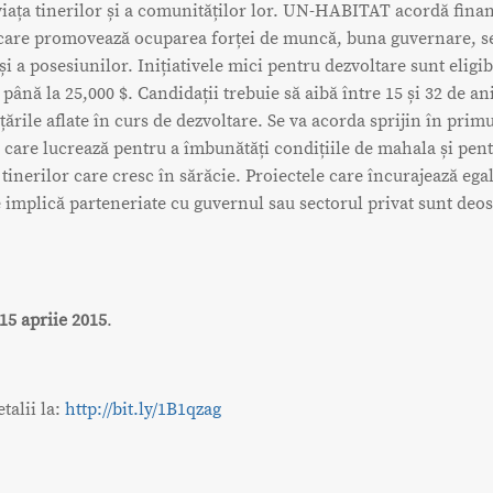
iața tinerilor și a comunităților lor. UN-HABITAT acordă fina
 care promovează ocuparea forței de muncă, buna guvernare, se
și a posesiunilor. Inițiativele mici pentru dezvoltare sunt eligi
până la 25,000 $. Candidații trebuie să aibă între 15 și 32 de ani
țările aflate în curs de dezvoltare. Se va acorda sprijin în prim
 care lucrează pentru a îmbunătăți condițiile de mahala și pent
 tinerilor care cresc în sărăcie. Proiectele care încurajează egal
 implică parteneriate cu guvernul sau sectorul privat sunt deos
15 apriie 2015
.
talii la:
http://bit.ly/1B1qzag