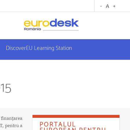
DiscoverEU Learning Station
15
u finanțarea
PORTALUL
T, pentru a