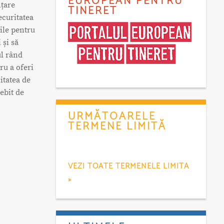
EUROPEAN PENTRU
nțare
TINERET
curitatea
bile pentru
 și să
ul rând
ru a oferi
itatea de
ebit de
URMĂTOARELE
TERMENE LIMITĂ
VEZI TOATE TERMENELE LIMITA
»