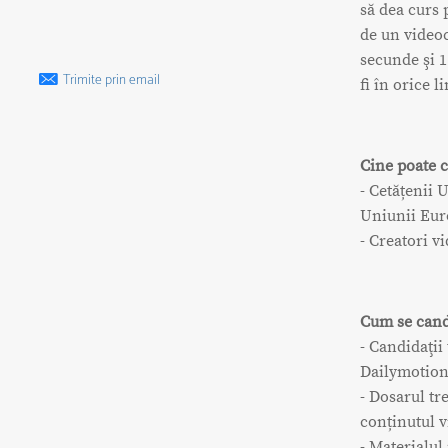
să dea curs 
de un videoc
secunde şi 1
Trimite prin email
fi în orice 
Cine poate 
- Cetățenii 
Uniunii Eur
- Creatori v
Cum se cand
- Candidaţii
Dailymotion 
- Dosarul tr
conținutul v
- Materialul