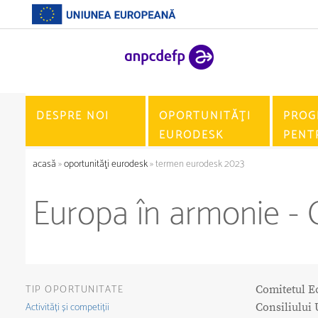
DESPRE NOI
OPORTUNITĂŢI
PROG
EURODESK
PENT
acasă
»
oportunităţi eurodesk
» termen eurodesk 2023
Europa în armonie - 
TIP OPORTUNITATE
Comitetul Ec
Activități și competiții
Consiliului 