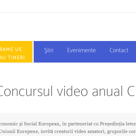
RAME UE
Ştiri
Evenimente
Contact
RU TINERI
Concursul video anual 
onomic și Social European, în parteneriat cu Președinția leto
Uniunii Europene, invită creatorii video amatori, grupurile cor