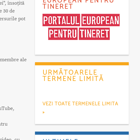
EUROPEAN PENTRU
i", însoțită
TINERET
e 30 de
ersurile pot
te membre ale
URMĂTOARELE
TERMENE LIMITĂ
VEZI TOATE TERMENELE LIMITA
ouTube,
»
ntru
 video, cu