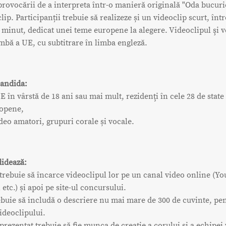
provocării de a interpreta într-o manieră originală "Oda bucurie
lip. Participanții trebuie să realizeze și un videoclip scurt, într
 minut, dedicat unei teme europene la alegere. Videoclipul şi v
limbă a UE, cu subtitrare în limba engleză.
candida:
UE în vârstă de 18 ani sau mai mult, rezidenţi în cele 28 de sta
opene,
ideo amatori, grupuri corale și vocale.
idează:
 trebuie să încarce videoclipul lor pe un canal video online (Y
etc.) și apoi pe site-ul concursului.
ebuie să includă o descriere nu mai mare de 300 de cuvinte, pe
ideoclipului.
 prezentat trebuie să fie munca de creație a corului și a echipei