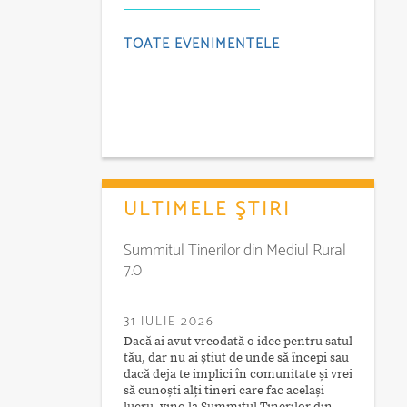
TOATE EVENIMENTELE
ULTIMELE ŞTIRI
Summitul Tinerilor din Mediul Rural
7.0
31 IULIE 2026
Dacă ai avut vreodată o idee pentru satul
tău, dar nu ai știut de unde să începi sau
dacă deja te implici în comunitate și vrei
să cunoști alți tineri care fac același