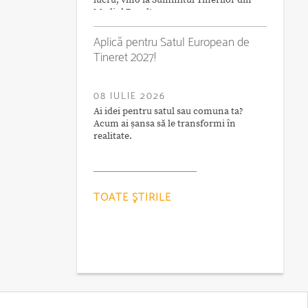
lucru, vino la Summitul Tinerilor din
Mediul Rural!
Aplică pentru Satul European de
Tineret 2027!
08 IULIE 2026
Ai idei pentru satul sau comuna ta?
Acum ai șansa să le transformi în
realitate.
TOATE ŞTIRILE