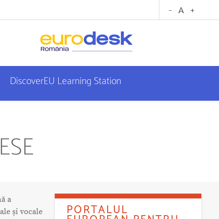
DiscoverEU Learning Station
CESE
nă a
PORTALUL
ale și vocale