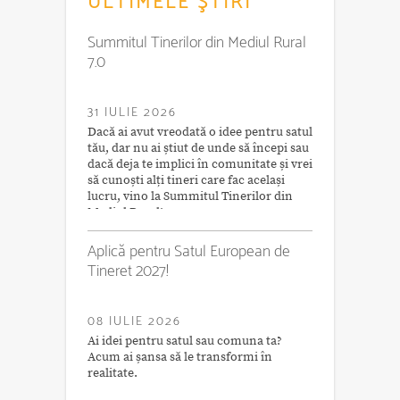
ULTIMELE ŞTIRI
Summitul Tinerilor din Mediul Rural
7.0
31 IULIE 2026
Dacă ai avut vreodată o idee pentru satul
tău, dar nu ai știut de unde să începi sau
dacă deja te implici în comunitate și vrei
să cunoști alți tineri care fac același
lucru, vino la Summitul Tinerilor din
Mediul Rural!
Aplică pentru Satul European de
Tineret 2027!
08 IULIE 2026
Ai idei pentru satul sau comuna ta?
Acum ai șansa să le transformi în
realitate.