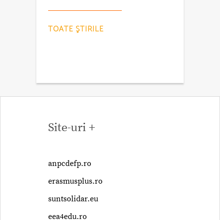
TOATE ŞTIRILE
Site-uri +
anpcdefp.ro
erasmusplus.ro
suntsolidar.eu
eea4edu.ro