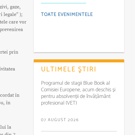
zivi, gaze,
TOATE EVENIMENTELE
 legale” );
tele care vor
i prevenirea
rtei prin
ULTIMELE ŞTIRI
ivitatea
Programul de stagii Blue Book al
Comisiei Europene, acum deschis și
pentru absolvenții de învățământ
acordat în
profesional (VET)
u, în
07 AUGUST 2026
lui la
us din 7