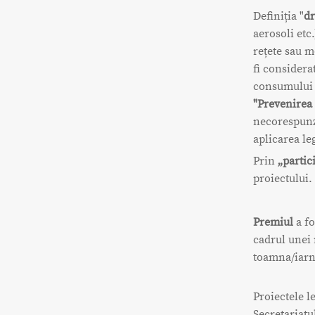
Definiția "
dr
aerosoli etc
rețete sau m
fi considera
consumului 
"Prevenirea
necorespunza
aplicarea leg
Prin
„partic
proiectului.
Premiul
a fo
cadrul unei 
toamna/iarn
Proiectele l
Secretariatu