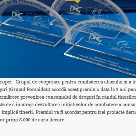
ropei - Grupul de cooperare pentru combaterea abuzului și a tr
oguri (Grupul Pompidou) acordă acest premiu o dată la 2 ani pen
urmăresc prevenirea consumului de droguri în rândul tinerilor
te de a încuraja dezvoltarea inițiativelor de combatere a cons
 implică tinerii. Premiul va fi acordat pentru trei proiecte deru
vor primi 5.000 de euro fiecare.