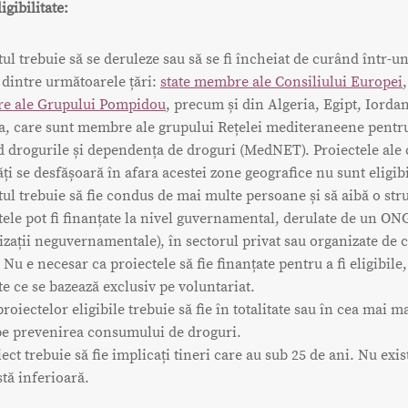
igibilitate:
tul trebuie să se deruleze sau să se fi încheiat de curând într-u
 dintre următoarele țări:
state membre ale Consiliului Europei
e ale Grupului Pompidou
, precum și din Algeria, Egipt, Iordan
a, care sunt membre ale grupului Rețelei mediteraneene pentr
d drogurile și dependența de droguri (MedNET). Proiectele ale 
ăți se desfășoară în afara acestei zone geografice nu sunt eligibi
tul trebuie să fie condus de mai multe persoane și să aibă o str
tele pot fi finanțate la nivel guvernamental, derulate de un ON
izații neguvernamentale), în sectorul privat sau organizate de 
 Nu e necesar ca proiectele să fie finanțate pentru a fi eligibile,
te ce se bazează exclusiv pe voluntariat.
oiectelor eligibile trebuie să fie în totalitate sau în cea mai m
pe prevenirea consumului de droguri.
ect trebuie să fie implicați tineri care au sub 25 de ani. Nu exis
stă inferioară.