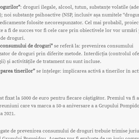
ogurilor"
: droguri ilegale, alcool, tutun, substanțe volatile (ade
.); noi substanțe psihoactive (NSP, inclusiv așa numitele “droguri
edicamente folosite necorespunzator. Cel mai probabil, proiec
te a fi de succes vor fi cele care prin obiectivele lor vor urmăr
de droguri.
 consumului de droguri"
se referă la: prevenirea consumului
tor de droguri prin diferite metode. Interdicția (controlul ofe
ii) și activitățile de tratament nu sunt incluse.
iparea tinerilor”
se înțelege: implicarea activă a tinerilor în act
st fixat la 5000 de euro pentru fiecare câștigător. Premiul va fi 
reuniuni care va marca a 50-a aniversare a a Grupului Pompido
a 2021.
egate de prevenirea consumului de droguri trebuie trimise juriu
l Grupului Pompidou. Acestea vor fi evaluate de un juriu comp