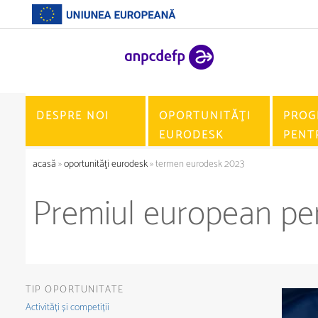
DESPRE NOI
OPORTUNITĂŢI
PROG
EURODESK
PENT
acasă
»
oportunităţi eurodesk
» termen eurodesk 2023
Premiul european pen
TIP OPORTUNITATE
Activități și competiții