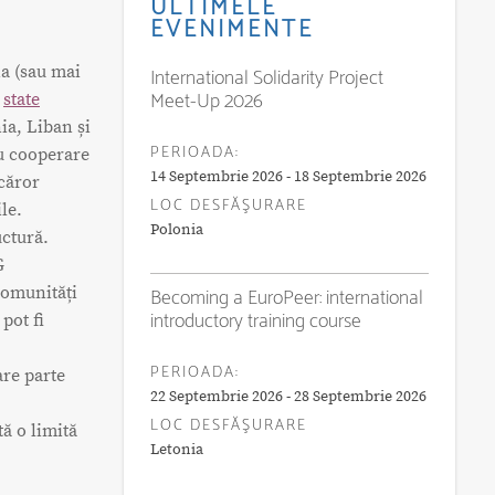
ULTIMELE
EVENIMENTE
na (sau mai
International Solidarity Project
Meet-Up 2026
,
state
ia, Liban și
PERIOADA:
u cooperare
14 Septembrie 2026 - 18 Septembrie 2026
căror
LOC DESFĂŞURARE
le.
Polonia
uctură.
G
comunități
Becoming a EuroPeer: international
introductory training course
 pot fi
PERIOADA:
are parte
22 Septembrie 2026 - 28 Septembrie 2026
LOC DESFĂŞURARE
tă o limită
Letonia