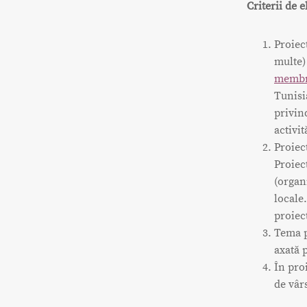
Criterii de el
Proiec
multe)
membr
Tunisi
privin
activit
Proiec
Proiec
(organ
locale.
proiec
Tema pr
axată 
În proi
de vâr