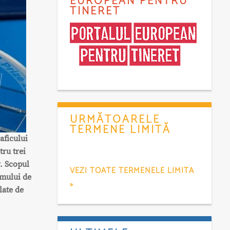
EUROPEAN PENTRU
TINERET
URMĂTOARELE
TERMENE LIMITĂ
aficului
tru trei
. Scopul
VEZI TOATE TERMENELE LIMITA
umului de
»
late de