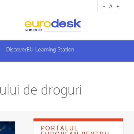
DiscoverEU Learning Station
lui de droguri
PORTALUL