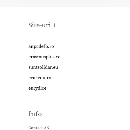
Site-uri +
anpcdefp.ro
erasmusplus.ro
suntsolidar.eu
eea4edu.ro
eurydice
Info
Contact AN