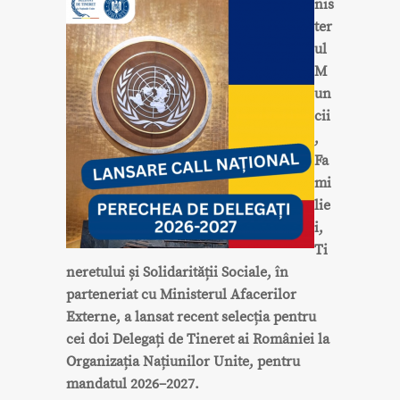
nis
ter
ul
M
un
cii
,
Fa
mi
lie
i,
Ti
neretului și Solidarității Sociale, în
parteneriat cu Ministerul Afacerilor
Externe, a lansat recent selecția pentru
cei doi Delegați de Tineret ai României la
Organizația Națiunilor Unite, pentru
mandatul 2026–2027.