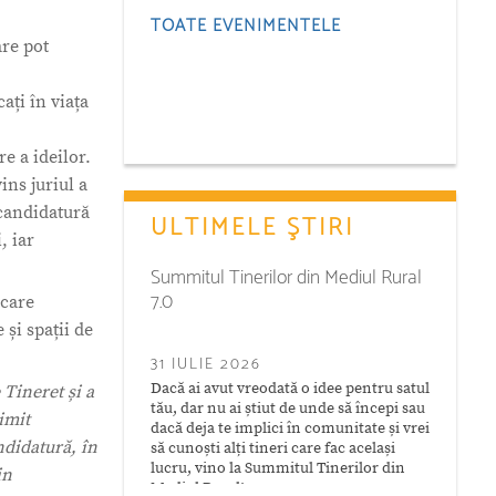
TOATE EVENIMENTELE
are pot
ați în viața
e a ideilor.
ins juriul a
 candidatură
ULTIMELE ŞTIRI
, iar
Summitul Tinerilor din Mediul Rural
7.0
icare
 și spații de
31 IULIE 2026
Dacă ai avut vreodată o idee pentru satul
Tineret și a
tău, dar nu ai știut de unde să începi sau
imit
dacă deja te implici în comunitate și vrei
ndidatură, în
să cunoști alți tineri care fac același
lucru, vino la Summitul Tinerilor din
in
Mediul Rural!