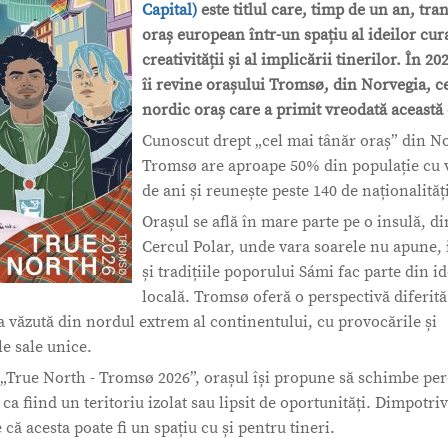
Capital)
este titlul care, timp de un an, tr
oraș european într-un spațiu al ideilor cura
creativității și al implicării tinerilor. În 202
îi revine orașului Tromsø, din Norvegia, c
nordic oraș care a primit vreodată această 
Cunoscut drept „cel mai tânăr oraș” din N
Tromsø are aproape 50% din populație cu v
de ani și reunește peste 140 de naționalităț
Orașul se află în mare parte pe o insulă, d
Cercul Polar, unde vara soarele nu apune, 
și tradițiile poporului Sámi fac parte din id
locală. Tromsø oferă o perspectivă diferit
 văzută din nordul extrem al continentului, cu provocările și
le sale unice.
„True North - Tromsø 2026”, orașul își propune să schimbe per
ca fiind un teritoriu izolat sau lipsit de oportunități. Dimpotr
 că acesta poate fi un spațiu cu și pentru tineri.