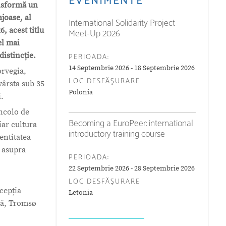
EVENIMENTE
ansformă un
joase, al
International Solidarity Project
6, acest titlu
Meet-Up 2026
el mai
distincție.
PERIOADA:
14 Septembrie 2026 - 18 Septembrie 2026
orvegia,
LOC DESFĂŞURARE
ârsta sub 35
Polonia
i.
incolo de
Becoming a EuroPeer: international
iar cultura
introductory training course
entitatea
ă asupra
PERIOADA:
22 Septembrie 2026 - 28 Septembrie 2026
LOC DESFĂŞURARE
cepția
Letonia
ivă, Tromsø