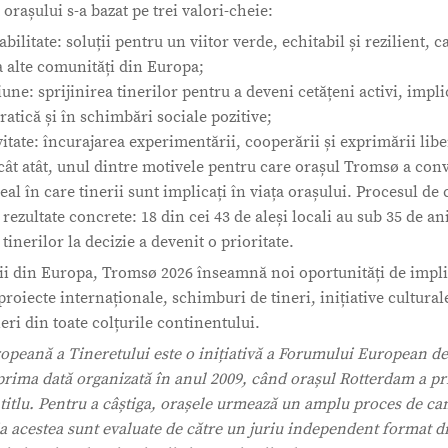
orașului s-a bazat pe trei valori-cheie:
bilitate: soluții pentru un viitor verde, echitabil și rezilient, c
a alte comunități din Europa;
une: sprijinirea tinerilor pentru a deveni cetățeni activi, implic
atică și în schimbări sociale pozitive;
vitate: încurajarea experimentării, cooperării și exprimării liber
ât atât, unul dintre motivele pentru care orașul Tromsø a conv
eal în care tinerii sunt implicați în viața orașului. Procesul de
 rezultate concrete: 18 din cei 43 de aleși locali au sub 35 de ani
tinerilor la decizie a devenit o prioritate.
rii din Europa, Tromsø 2026 înseamnă noi oportunități de impl
roiecte internaționale, schimburi de tineri, inițiative culturale
neri din toate colțurile continentului.
opeană a Tineretului este o inițiativă a Forumului European de 
prima dată organizată în anul 2009, când orașul Rotterdam a pr
 titlu. Pentru a câștiga, orașele urmează un amplu proces de ca
a acestea sunt evaluate de către un juriu independent format d