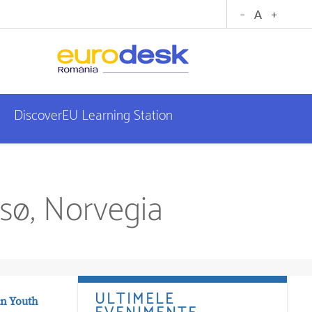
DiscoverEU Learning Station
sø, Norvegia
ULTIMELE
an Youth