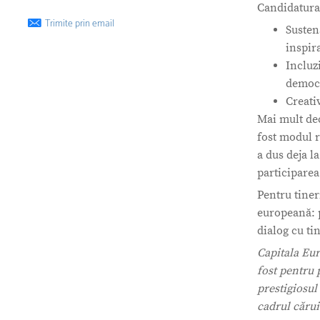
Candidatura 
Trimite prin email
Sustena
inspir
Incluzi
democr
Creati
Mai mult dec
fost modul r
a dus deja la
participarea 
Pentru tine
europeană: p
dialog cu ti
Capitala Eur
fost pentru 
prestigiosul
cadrul cărui