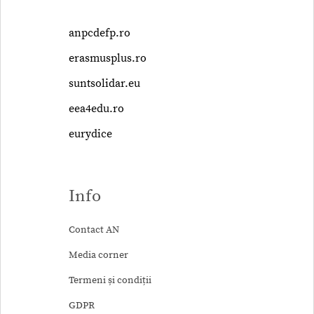
anpcdefp.ro
erasmusplus.ro
suntsolidar.eu
eea4edu.ro
eurydice
Info
Contact AN
Media corner
Termeni și condiții
GDPR