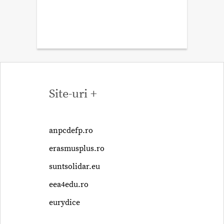
Site-uri +
anpcdefp.ro
erasmusplus.ro
suntsolidar.eu
eea4edu.ro
eurydice