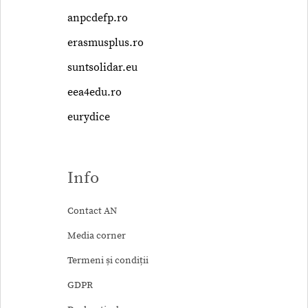
anpcdefp.ro
erasmusplus.ro
suntsolidar.eu
eea4edu.ro
eurydice
Info
Contact AN
Media corner
Termeni și condiții
GDPR