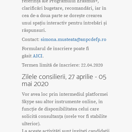
referință ale Programului Erasmus+,
clarificări bugetare, recomandări, iar în
cea de-a doua parte se dorește crearea
unui spațiu interactiv pentru întrebări și
răspunsuri.
Contact:
simona.musteata@anpcdefp.ro
Formularul de înscriere poate fi
găsit
AICI
.
Termen limită de înscriere: 22.04.2020
Zilele consilierii, 27 aprilie - 05
mai 2020
Vor avea loc prin intermediul platformei
Skype sau altor instrumente online, în
funcție de disponibilitatea celui care
solicită consultanța (orele vor fi stabilite
ulterior).
La aceste activități sunt invitați candidații