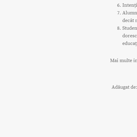
Intenți
Alumni
decât 
Studen
doresc
educați
Mai multe i
Adăugat de