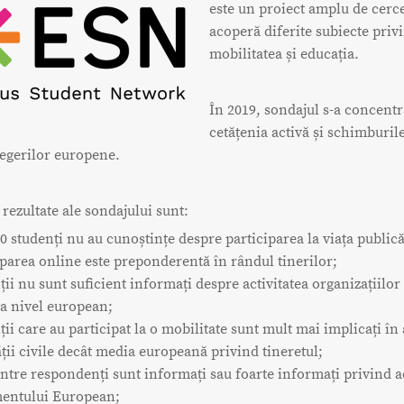
este un proiect amplu de cerc
acoperă diferite subiecte priv
mobilitatea și educația.
În 2019, sondajul s-a concentr
cetățenia activă și schimburil
legerilor europene.
 rezultate ale sondajului sunt:
10 studenți nu au cunoștințe despre participarea la viața publică
iparea online este preponderentă în rândul tinerilor;
ii nu sunt suficient informați despre activitatea organizațiilor 
 la nivel european;
ii care au participat la o mobilitate sunt mult mai implicați în a
ății civile decât media europeană privind tineretul;
ntre respondenți sunt informați sau foarte informați privind ac
entului European;