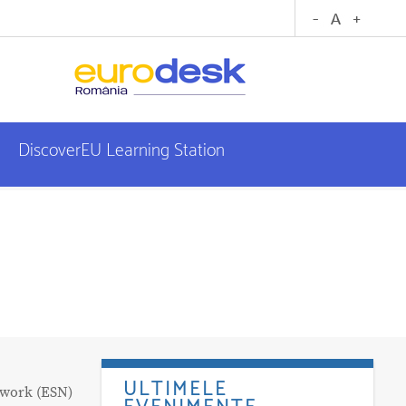
DiscoverEU Learning Station
ULTIMELE
twork (ESN)