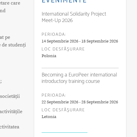
EVENIMENTE
etare care
ind
International Solidarity Project
Meet-Up 2026
PERIOADA:
at pe
14 Septembrie 2026 - 18 Septembrie 2026
e de studenți
LOC DESFĂŞURARE
Polonia
Becoming a EuroPeer: international
introductory training course
;
PERIOADA:
societății
22 Septembrie 2026 - 28 Septembrie 2026
LOC DESFĂŞURARE
ctivitățile
Letonia
tivitatea