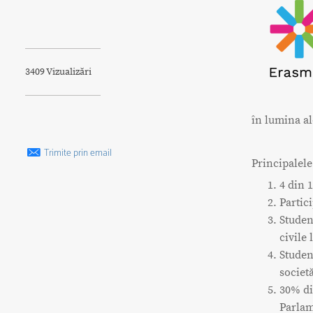
3409 Vizualizări
în lumina a
Trimite prin email
Principalele
4 din 
Partic
Studenț
civile
Studenț
societ
30% di
Parlam