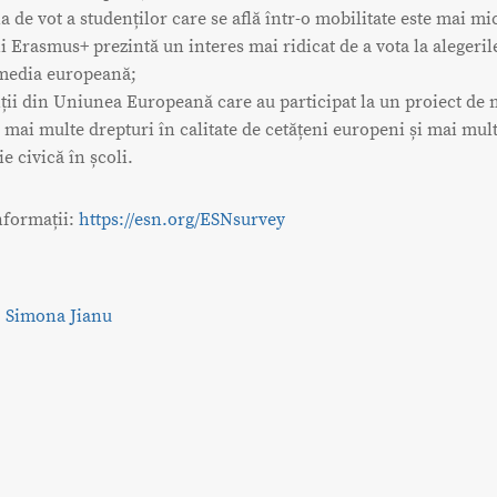
a de vot a studenților care se află într-o mobilitate este mai mi
 Erasmus+ prezintă un interes mai ridicat de a vota la alegeri
media europeană;
ții din Uniunea Europeană care au participat la un proiect de m
 mai multe drepturi în calitate de cetățeni europeni și mai mul
e civică în școli.
nformații:
https://esn.org/ESNsurvey
:
Simona Jianu