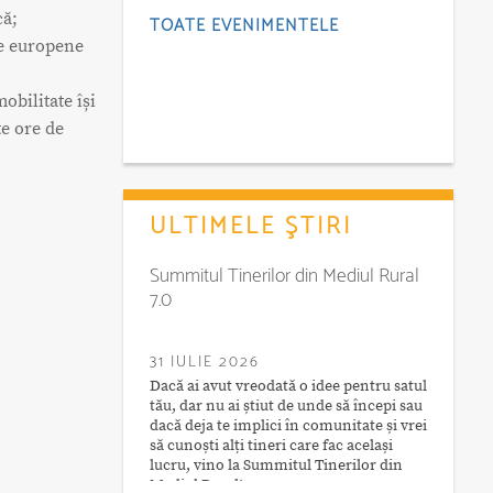
că;
TOATE EVENIMENTELE
le europene
obilitate își
te ore de
ULTIMELE ŞTIRI
Summitul Tinerilor din Mediul Rural
7.0
31 IULIE 2026
Dacă ai avut vreodată o idee pentru satul
tău, dar nu ai știut de unde să începi sau
dacă deja te implici în comunitate și vrei
să cunoști alți tineri care fac același
lucru, vino la Summitul Tinerilor din
Mediul Rural!