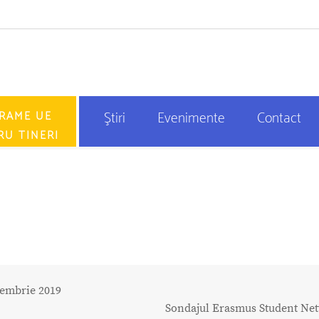
RAME UE
Ştiri
Evenimente
Contact
RU TINERI
embrie 2019
Sondajul Erasmus Student Ne