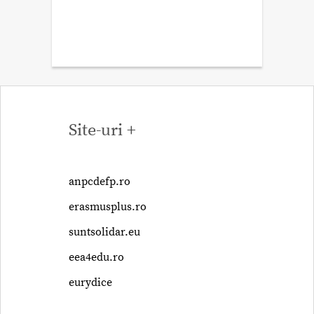
Site-uri +
anpcdefp.ro
erasmusplus.ro
suntsolidar.eu
eea4edu.ro
eurydice