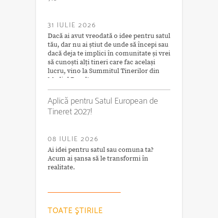
31 IULIE 2026
Dacă ai avut vreodată o idee pentru satul
tău, dar nu ai știut de unde să începi sau
dacă deja te implici în comunitate și vrei
să cunoști alți tineri care fac același
lucru, vino la Summitul Tinerilor din
Mediul Rural!
Aplică pentru Satul European de
Tineret 2027!
08 IULIE 2026
Ai idei pentru satul sau comuna ta?
Acum ai șansa să le transformi în
realitate.
TOATE ŞTIRILE