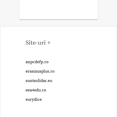
Site-uri +
anpcdefp.ro
erasmusplus.ro
suntsolidar.eu
eea4edu.ro
eurydice