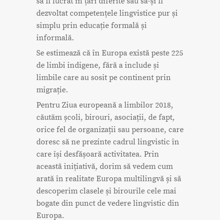
să fi lucrat în țări diferite sau să-și fi
dezvoltat competențele lingvistice pur și
simplu prin educație formală și
informală.
Se estimează că în Europa există peste 225
de limbi indigene, fără a include și
limbile care au sosit pe continent prin
migrație.
Pentru Ziua europeană a limbilor 2018,
căutăm școli, birouri, asociații, de fapt,
orice fel de organizații sau persoane, care
doresc să ne prezinte cadrul lingvistic în
care își desfășoară activitatea. Prin
această inițiativă, dorim să vedem cum
arată în realitate Europa multilingvă și să
descoperim clasele și birourile cele mai
bogate din punct de vedere lingvistic din
Europa.