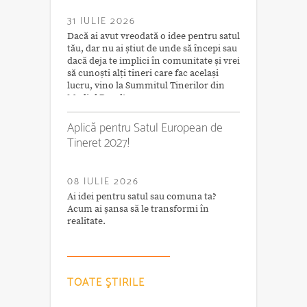
31 IULIE 2026
Dacă ai avut vreodată o idee pentru satul
tău, dar nu ai știut de unde să începi sau
dacă deja te implici în comunitate și vrei
să cunoști alți tineri care fac același
lucru, vino la Summitul Tinerilor din
Mediul Rural!
Aplică pentru Satul European de
Tineret 2027!
08 IULIE 2026
Ai idei pentru satul sau comuna ta?
Acum ai șansa să le transformi în
realitate.
TOATE ŞTIRILE