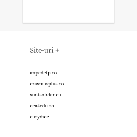
Site-uri +
anpcdefp.ro
erasmusplus.ro
suntsolidar.eu
eea4edu.ro
eurydice