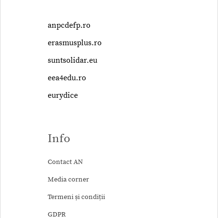
anpcdefp.ro
erasmusplus.ro
suntsolidar.eu
eea4edu.ro
eurydice
Info
Contact AN
Media corner
Termeni și condiții
GDPR