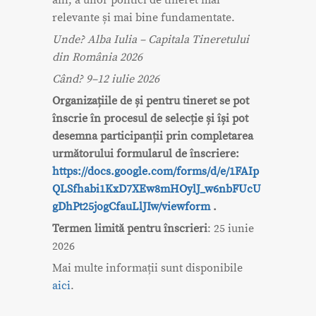
relevante și mai bine fundamentate.
Unde? Alba Iulia – Capitala Tineretului
din România 2026
Când? 9–12 iulie 2026
Organizațiile de și pentru tineret se pot
înscrie în procesul de selecție și își pot
desemna participanții prin completarea
următorului formularul de înscriere:
https://docs.google.com/forms/d/e/1FAIp
QLSfhabi1KxD7XEw8mHOylJ_w6nbFUcU
gDhPt25jogCfauLlJIw/viewform
.
Termen limită pentru înscrieri
: 25 iunie
2026
Mai multe informații sunt disponibile
aici
.