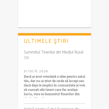
ULTIMELE ŞTIRI
Summitul Tinerilor din Mediul Rural
7.0
31 IULIE 2026
Dacă ai avut vreodată o idee pentru satul
tău, dar nu ai știut de unde să începi sau
dacă deja te implici în comunitate și vrei
să cunoști alți tineri care fac același
lucru, vino la Summitul Tinerilor din
Mediul Rural!