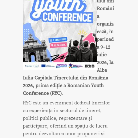
ului din
Români
a
organiz
ează, în
perioad
a 9–12
iulie
2026, la
Alba
Iulia-Capitala Tineretului din România
2026, prima ediție a Romanian Youth
Conference (RYC).
RYC este un eveniment dedicat tinerilor
cu experiență în sectorul de tineret,
politici publice, reprezentare și
participare, oferind un spațiu de lucru
pentru dezvoltarea unor propuneri și