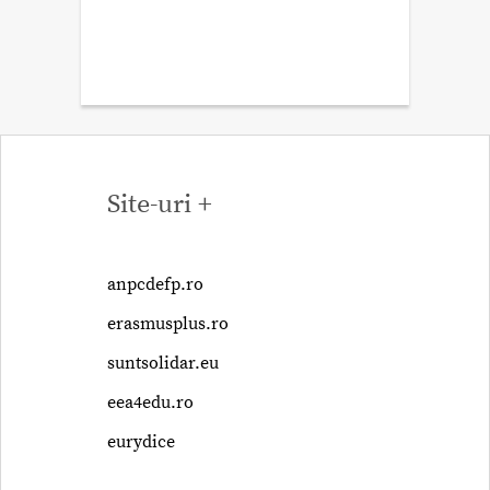
Site-uri +
anpcdefp.ro
erasmusplus.ro
suntsolidar.eu
eea4edu.ro
eurydice