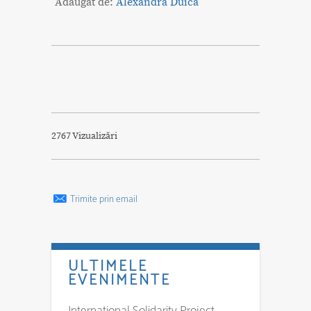
Adăugat de:
Alexandra Duică
2767 Vizualizări
Trimite prin email
ULTIMELE
EVENIMENTE
International Solidarity Project