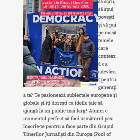
să scrii,
să spui
povești
și să pui
pe masă
temele
care
conteaz
ă cu
adevăra
t pentru
generați
a ta? Te pasionează subiectele europene și
globale și îți dorești ca ideile tale să
ajungă la un public mai larg? Atunci e
momentul perfect să faci următorul pas:
înscrie-te pentru a face parte din Grupul
Tinerilor Jurnaliști din Europa (Pool of