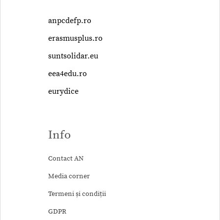
anpcdefp.ro
erasmusplus.ro
suntsolidar.eu
eea4edu.ro
eurydice
Info
Contact AN
Media corner
Termeni și condiții
GDPR