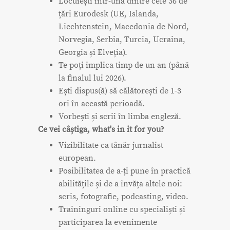
Locuiești într-una dintre cele 36 de
țări Eurodesk (UE, Islanda,
Liechtenstein, Macedonia de Nord,
Norvegia, Serbia, Turcia, Ucraina,
Georgia și Elveția).
Te poți implica timp de un an (până
la finalul lui 2026).
Ești dispus(ă) să călătorești de 1-3
ori în această perioadă.
Vorbești și scrii în limba engleză.
Ce vei câștiga, what's in it for you?
Vizibilitate ca tânăr jurnalist
european.
Posibilitatea de a-ți pune în practică
abilitățile și de a învăța altele noi:
scris, fotografie, podcasting, video.
Traininguri online cu specialiști și
participarea la evenimente