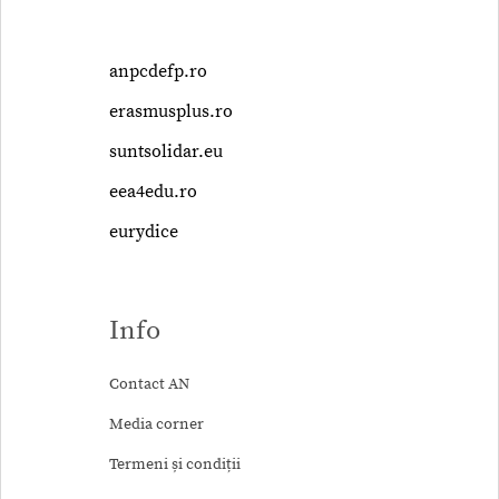
anpcdefp.ro
erasmusplus.ro
suntsolidar.eu
eea4edu.ro
eurydice
Info
Contact AN
Media corner
Termeni și condiții