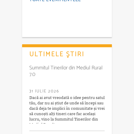
ULTIMELE ŞTIRI
Summitul Tinerilor din Mediul Rural
7.0
31 IULIE 2026
Dacă ai avut vreodată o idee pentru satul
tău, dar nu ai știut de unde să începi sau
dacă deja te implici în comunitate și vrei
să cunoști alți tineri care fac același
lucru, vino la Summitul Tinerilor din
Mediul Rural!