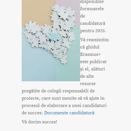
disponibile
formuarele
de
candidatură
pentru 2025.
Vă reamintim
că ghidul
Erasmus+
este publicat
și el, alături
de alte
resurse
pregătite de colegii responsabili de
proiecte, care sunt menite să vă ajute în
procesul de elaborare a unei candidaturi
de succes:
Documente candidatură
Vă dorim succes!