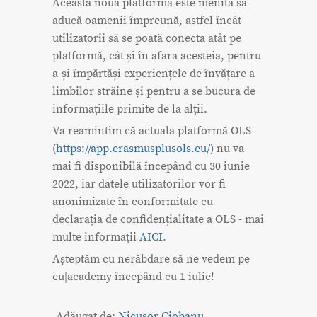
Această nouă platformă este menită să
aducă oamenii împreună, astfel încât
utilizatorii să se poată conecta atât pe
platformă, cât și în afara acesteia, pentru
a-și împărtăși experiențele de învățare a
limbilor străine și pentru a se bucura de
informațiile primite de la alții.
Va reamintim că actuala platformă OLS
(
https://app.erasmusplusols.eu/
) nu va
mai fi disponibilă începând cu 30 iunie
2022, iar datele utilizatorilor vor fi
anonimizate în conformitate cu
declarația de confidențialitate a OLS - mai
multe informații
AICI
.
Așteptăm cu nerăbdare să ne vedem pe
eu|academy începând cu 1 iulie!
Adăugat de:
Nicusor Ciobanu