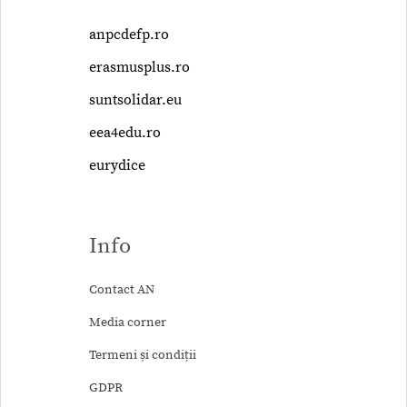
anpcdefp.ro
erasmusplus.ro
suntsolidar.eu
eea4edu.ro
eurydice
Info
Contact AN
Media corner
Termeni și condiții
GDPR