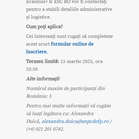
Erasmus+ & ESC RO vor fi contactați
pentru a stabili detaliile administrative
și logistice.
Cum poți aplica?
Cei interesați sunt rugați să completeze
acest scurt
formular online de
înscriere.
Termen limită:
15 martie 2025, ora
23:59.
Alte informații
Numărul maxim de participanți din
România: 5
Pentru mai multe informații vă rugăm
să luați legătura cu: Alexandra
Duică,
alexandra.duica@anpcdefp.ro
/
(+4) 021 201 0742.