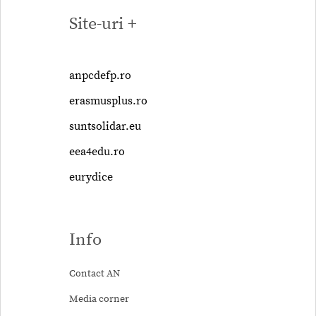
Site-uri +
anpcdefp.ro
erasmusplus.ro
suntsolidar.eu
eea4edu.ro
eurydice
Info
Contact AN
Media corner